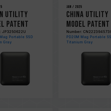
25
Jan / 2025
n Utility
China Utility
l Patent
Model Patent
: JP3250622U
Number: CN222394573
Mag Portable SSD
PD20M Mag Portable S
m Gray
Titanium Gray