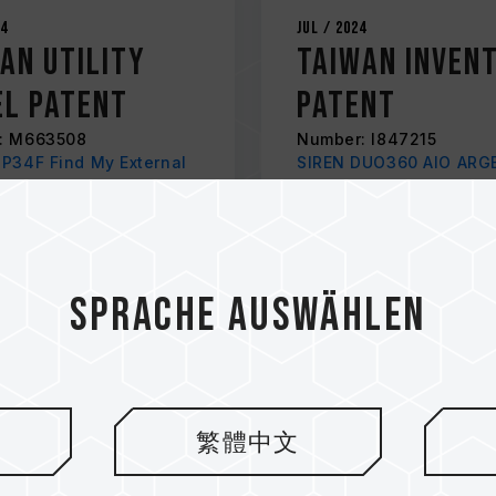
24
Jul / 2024
an Utility
Taiwan Inven
l Patent
Patent
: M663508
Number: I847215
P34F Find My External
SIREN DUO360 AIO ARG
ver Grey
SSD Liquid Cooler
Sprache auswählen
繁體中文