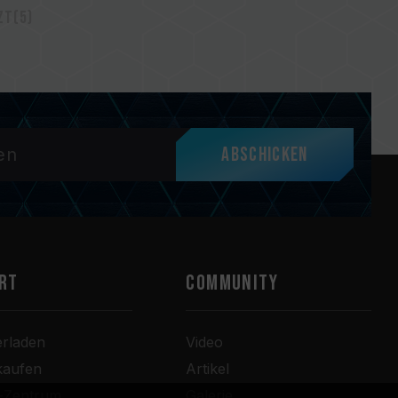
zt(5)
Abschicken
RT
COMMUNITY
erladen
Video
kaufen
Artikel
r-Zentrum
Galerie