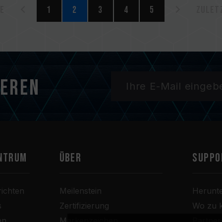
te
1
2
3
4
5
Zulet
ieren
ntrum
Über
SUPPO
ichten
Meilenstein
Herunt
s
Zertifizierung
Wo zu 
en
Markenzeichen
Partne