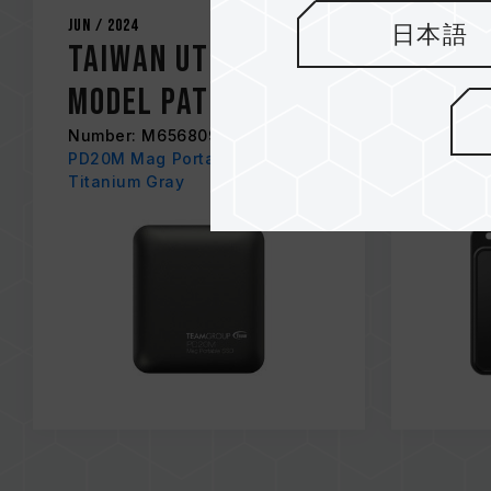
Jun / 2024
Apr / 20
日本語
Taiwan Utility
Taiw
Model Patent
Mode
Number: M656809
Number
PD20M Mag Portable SSD
P31 Ext
Titanium Gray
P31 Ext