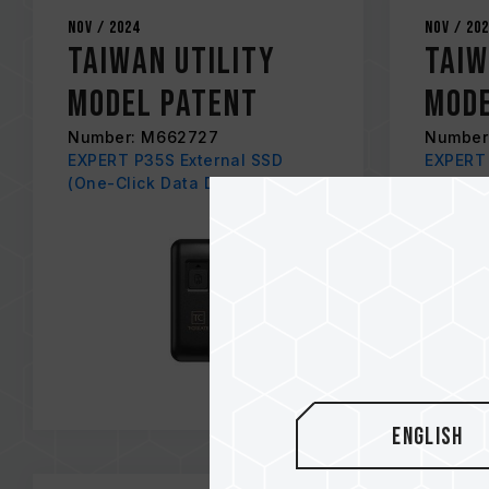
Nov / 2024
Nov / 20
Taiwan Utility
Taiw
Model Patent
Mode
Number: M662727
Number
EXPERT P35S External SSD
EXPERT 
(One-Click Data Destruction)
SSD Sil
English