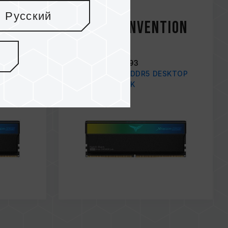
Mar / 2024
Русский
Taiwan Invention
t
Patent
Number: I751093
SKTOP
XTREEM ARGB DDR5 DESKTOP
MEMORY BLACK