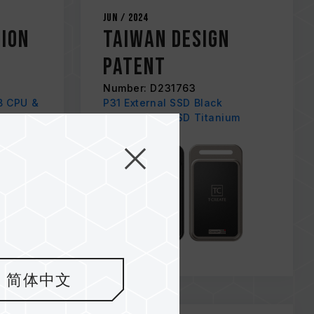
Jun / 2024
tion
Taiwan Design
Patent
Number: D231763
B CPU &
P31 External SSD Black
P31 External SSD Titanium
简体中文