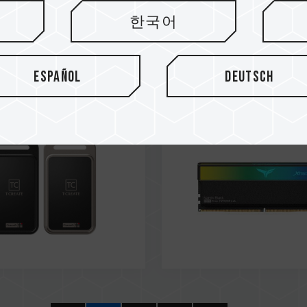
24
Mar / 2024
한국어
an Utility
United States
l Patent
Utility Paten
Español
Deutsch
: M653609
Number: US11488679B1
ernal SSD Black
XTREEM ARGB DDR5 DE
ernal SSD Titanium
MEMORY BLACK