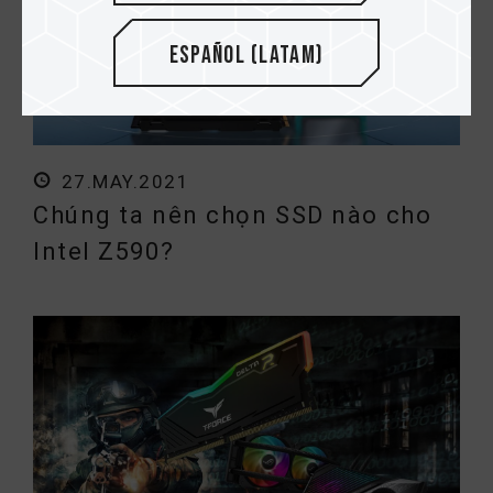
Español (Latam)
27.MAY.2021
Chúng ta nên chọn SSD nào cho
Intel Z590?