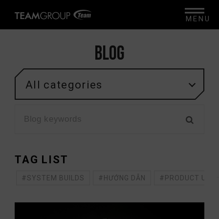
MENU
BLOG
All categories
TAG LIST
#SYSTEM BUILDS
#HƯỚNG DẪN
#PRODUCT UNB