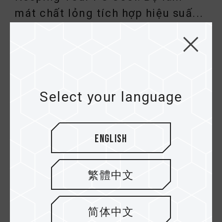
mát chất lỏng tích hợp hiệu suấ...
Select your language
English
13.DEC.2024
繁體中文
Tiết lộ bí mật của XMP⇄EXPO ép
xung đa nền tảng
简体中文