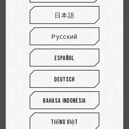
日本語
Русский
Español
28.APR.2023
Deutsch
Giải pháp làm mát tối ưu cho SSD
PCIe Gen5
Bahasa Indonesia
Tiếng Việt