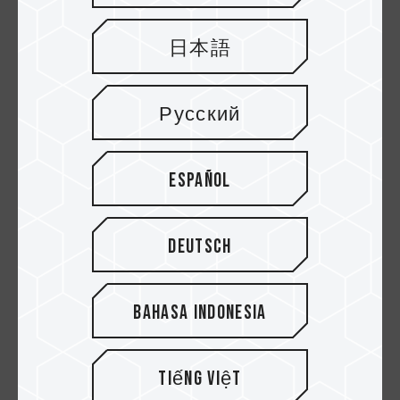
日本語
Русский
Español
09.FEB.2022
Deutsch
Bo mạch chủ Intel Z690 Series có
thực sự đáng mua không? Tôi n...
Bahasa Indonesia
Tiếng Việt