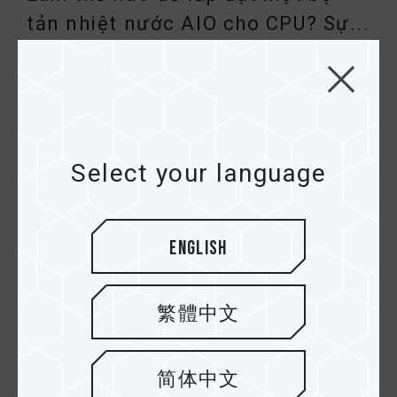
tản nhiệt nước AIO cho CPU? Sự...
Select your language
English
11.FEB.2022
繁體中文
Bộ làm mát CPU bằng chất lỏng
có tốt hơn bộ làm mát không kh...
简体中文