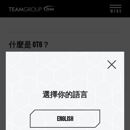
MENU
什麼是 OTG？
OTG 全名 On-The-Go，是 USB 的補充標準。它可
使 USB 設備，例如手機作為主機，直接與 USB 隨
身碟、滑鼠或鍵盤連接。
選擇你的語言
回到列表
English