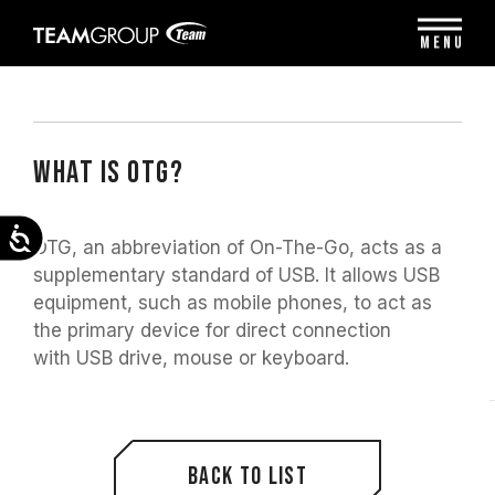
Please
note:
MENU
This
website
includes
an
accessibility
system.
WHAT IS OTG?
Accessibility
OTG, an abbreviation of On-The-Go, acts as a
supplementary standard of USB. It allows USB
equipment, such as mobile phones, to act as
the primary device for direct connection
with USB drive, mouse or keyboard.
Back to List