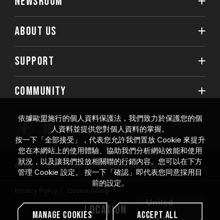
NEWSROOM
ABOUT US
SUPPORT
COMMUNITY
依據歐盟施行的個人資料保護法，我們致力於保護您的個
人資料並提供您對個人資料的掌握。
按一下「全部接受」，代表您允許我們置放 Cookie 來提升
您在本網站上的使用體驗、協助我們分析網站效能和使用
狀況，以及讓我們投放相關聯的行銷內容。您可以在下方
© 2026 Team Group Inc. All Rights Reserved.
管理 Cookie 設定。 按一下「確認」即代表您同意採用目
前的設定。
Privacy Policy
Cookie Policy
United
Location
Manage Cookies
Accept All
States