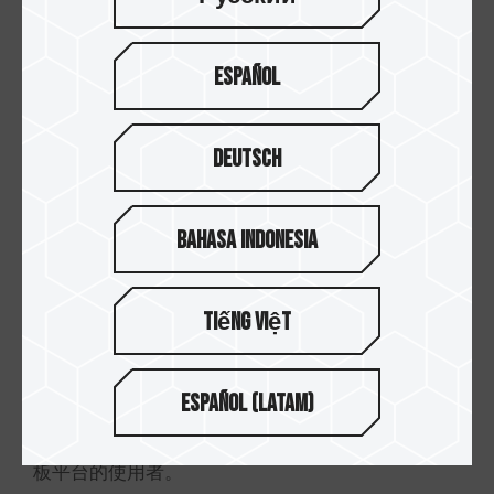
豫請選擇CARDEA A440 M.2 PCIe SSD！根據T-
FORCE內部實驗室實測結果，CARDEA A440 M.2
PCIe SSD在CDM測試軟體中，1TB讀寫速度可達到
Español
7,000/5,500 MB/s，而2TB讀寫速度更可以高達
7,000/6,900 MB/s的飆速表現。
Deutsch
(2) 最高可達5,000 MB/s
若為搭配主機板PCIe 4.0介面，可接受PCIe 4.0平均
Bahasa Indonesia
可達讀寫速度，則選擇CARDEA ZERO Z440 M.2
PCIe SSD及CARDEA Ceramic C440 M.2 PCIe
SSD。
Tiếng Việt
根據T-FORCE內部實驗室測試結果，兩者在1TB與
2TB大容量讀寫速度均來到5,000/4,400 MB/s，以
Español (Latam)
PCIe 4.0平均可達讀寫速度而言，這樣的效能表現
已綽綽有餘，能夠滿足多數使用支援PCIe 4.0主機
板平台的使用者。