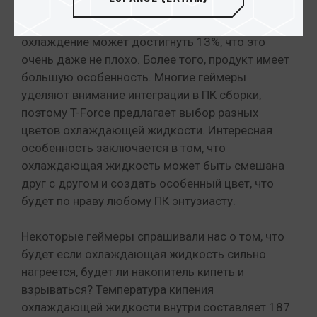
Согласно тестам, здесь нет большой разницы
между тем есть вентилятор или нет, в результате,
охлаждение может достигнуть 13%, что это
очень даже не плохо. Более того, продукт имеет
большую особенность. Многие геймеры
уделяют внимание интеграции в ПК сборки,
поэтому T-Force предлагает выбор разных
цветов охлаждающей жидкости. Интересная
особенность заключается в том, что
охлаждающая жидкость может быть смешана
друг с другом и создать особенный цвет, что
будет по нраву любому ПК энтузиасту.
Некоторые геймеры спрашивали нас о том, что
будет если охлаждающая жидкость сильно
нагреется, будет ли накопитель кипеть и
взрываться? Температура кипения
охлаждающей жидкости внутри составляет 187