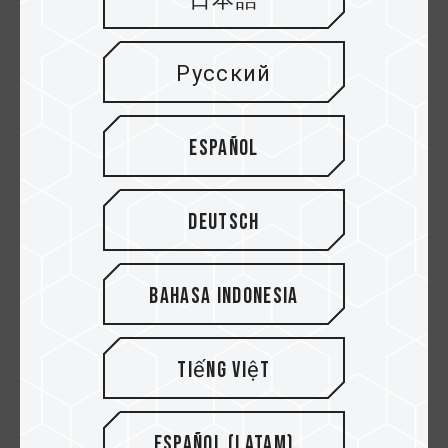
日本語
охлаждении
T-FORCE CARDEA LIQUID - это продукт который
Русский
широко обсуждается и привлекает к себе
внимание с момента его выпуска.
Español
Такой тип водяного охлаждения охлаждает не
так эффективно как водяное охлаждение
процессора. В конце концов, водяное
Deutsch
охлаждение процессора отводит лучше тепло
еще и благодаря вентиляторами. Но не стоит
переживать, так как на самом деле, Gen 3*4
Bahasa Indonesia
накопитель вырабатывает не так много тепла
как процессор. Поэтому, здесь нет потребности
в мощном охлаждении.
Tiếng Việt
Давайте рассмотрим, какой же эффект дает T-
FORCE CARDEA LIQUID.
Español (Latam)