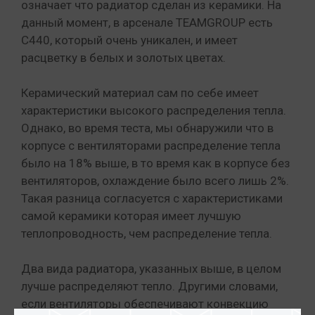
означает что радиатор сделан из керамики. На
данный момент, в арсенале TEAMGROUP есть
C440, который очень уникален, и имеет
расцветку в белых и золотых цветах.
Керамический материал сам по себе имеет
характеристики высокого распределения тепла.
Однако, во время теста, мы обнаружили что в
корпусе с вентиляторами распределение тепла
было на 18% выше, в то время как в корпусе без
вентиляторов, охлаждение было всего лишь 2%.
Такая разница согласуется с характеристиками
самой керамики которая имеет лучшую
теплопроводность, чем распределение тепла.
Два вида радиатора, указанных выше, в целом
лучше распределяют тепло. Другими словами,
если вентиляторы обеспечивают конвекцию