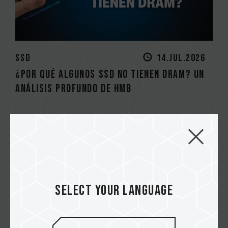
SSD
14.JUL.2026
¿Por qué algunos SSD no tienen DRAM? Un
análisis profundo de HMB
¿Steam pronto podría predecir
tus FPS? Por eso la RAM y el SSD...
20.MAY.2026
A Steam poderá em breve prever
Select your language
seu FPS? Veja por que a RAM e o S...
20.MAY.2026