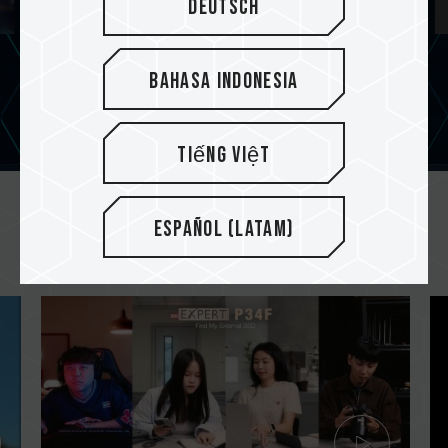
Deutsch
Xmas 2023
Ba
Bahasa Indonesia
Tiếng Việt
Español (Latam)
Recent Video