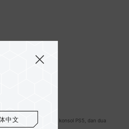
体中文
Type-C di bagian depan konsol PS5, dan dua