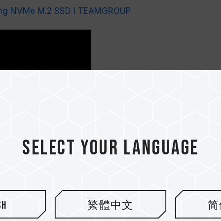
sing NVMe M.2 SSD l TEAMGROUP
Select your language
sh
繁體中文
简
200 portabel ke PS5? Ada 3 port USB opsi: port USB 