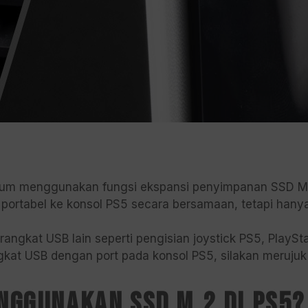
elum menggunakan fungsi ekspansi penyimpanan SSD M
ortabel ke konsol PS5 secara bersamaan, tetapi hany
angkat USB lain seperti pengisian joystick PS5, PlaySt
angkat USB dengan port pada konsol PS5, silakan merujuk
nggunakan SSD M.2 di PS5?