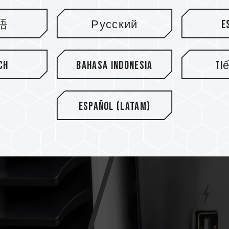
語
Русский
E
ch
Bahasa Indonesia
Ti
Español (Latam)