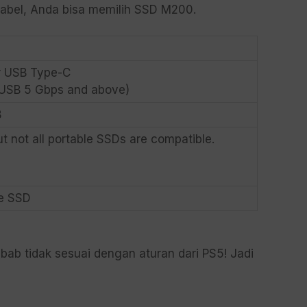
abel, Anda bisa memilih SSD M200.
r USB Type-C
USB 5 Gbps and above)
B
ut not all portable SSDs are compatible.
e SSD
bab tidak sesuai dengan aturan dari PS5! Jadi