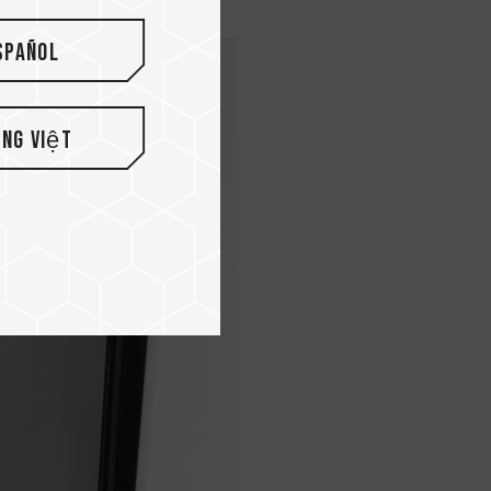
spañol
ếng Việt