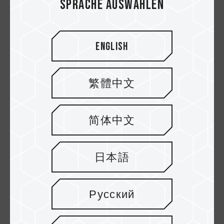
Sprache auswählen
English
繁體中文
2.
Versehentliches
简体中文
Formatieren der SSD
日本語
Es gibt 2 Arten der Formatierung:
"Schnellformatierung" und "Low-Level-
Русский
Formatierung". Wenn Sie sich für die
Schnellformatierung entscheiden, haben die