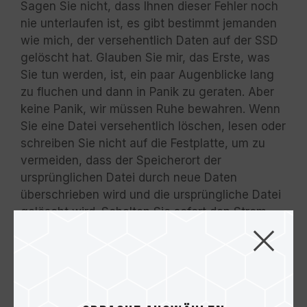
Sagen Sie nicht, dass Ihnen dieser Fehler noch
nie unterlaufen ist, es gibt bestimmt jemanden
wie mich, der versehentlich Daten auf der SSD
gelöscht hat. Glauben Sie mir, das Erste, was
Sie tun werden, ist, ein paar Augenblicke lang
zu fluchen und dann in Panik zu geraten. Aber
keine Panik, wir müssen Ruhe bewahren. Wenn
Sie eine Datei versehentlich löschen, lesen oder
schreiben Sie nicht auf die Festplatte, um zu
vermeiden, dass der Speicherort der
ursprünglichen Datei durch neue Daten
überschrieben wird und die ursprüngliche Datei
gelöscht wird. Schalten Sie sofort den Strom
ab, und überlegen Sie dann, ob Sie die Daten
selbst wiederherstellen oder einem Fachmann
übergeben wollen.