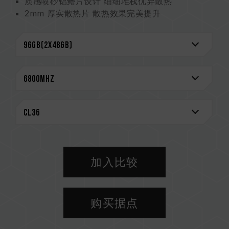
质感喷砂铝鳍片设计 细细堆栈优异散热
2mm 厚实散热片 散热效果完美提升
严选高质量 IC 专利验证技术
搭载电源管理芯片 稳定有效运用电力
On-Die ECC 除错机制 系统更稳定
终身质保
CAUTION
兼容平台完整信息，可至
"兼容性查询"
进一步了
解。
选购内存产品前，请先参考主板品牌的 QVL 兼容
性列表。
请勿混合使用不同容量、频率、品牌、型号的内
加入比较
存。每一组套装中的内存皆通过兼容性测试配对而
成。若混合使用不同套装的内存，将可能导致系统
不稳定或不开机。
购买据点
CPU 內存控制器(IMC)的体质以及当前使用的主
板 BIOS 版本皆可能会影响內存运作频率。
内存的最终运行频率取决于系统 BIOS 设定及主