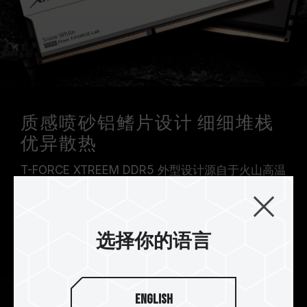
质感喷砂铝鳍片设计 细细堆栈
优异散热
T-FORCE XTREEM DDR5 外型设计源自于火山高温
形成的冷热能量转换，透过质感喷砂融合玄武岩般
厚实金属两片式倾斜铝鳍片设计，呈现玄武岩与沙
滩的外型视觉，得到优异降温的散热效果，烙印 T-
选择你的语言
FORCE logo 徽章，认证极致玩味。
English