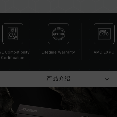
板、CPU 兼容性。
若未启用 XMP 3.0（Intel）或
EXPO（AMD），内存将以 SPD 默认频率
（JEDEC 标准）运行，如 DDR5-4800 (或更
低)。此为正常行为，并非产品瑕疵。
XMP 3.0 / EXPO 需由使用者手动启用，部分主
板可能无法达到标示频率，最终运行频率受限于系
统设定。
L Compatibility
Lifetime Warranty
AMD EXPO
超频行为（如启用 XMP 3.0 / EXPO 设定）属于
Certification
非 JEDEC 标准规范，可能影响系统稳定性。若因
超频导致系统不稳定，请回复 BIOS 默认值。
内存模块的标示频率为最高可达频率，并非所有系
产品介绍
统都能达成。
请确认您的主板与处理器支持对应的超频技术
（XMP 3.0 / EXPO），否则内存可能无法达到标
示的超频频率。
十铨科技的内存模块皆在正常电压情况下进行验
证，若有处理器或主板故障状况，请联系处理器或