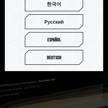
한국어
2mm 두께의 방열판으로 완벽한
방열 효과
Русский
T-FORCE XTREEM DDR5는 2mm 두께의 알루미늄
합금 방열판을 사용하여 품질과 열용량을 동시에 향
Español
상시키며 열전도율이 높은 열전도 실리콘을 첨가하
여 PMIC의 방열 효과를 강화하며 내산성, 내식성,
녹 방지 및 비전도성 양극 표면 처리로 완벽한 방열
Deutsch
효과를 얻을 수 있습니다.