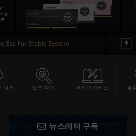
 다운
보증 확인
온라인 서비스
호
드
뉴스레터 구독