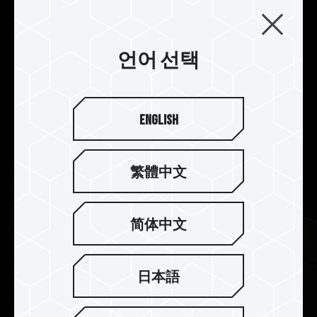
운 열과 냉열 에너지 변환을 모티브로, 현무암과 같
은 금속의 2피스 경사 알루미늄 패턴을 융합하고 시
각화하여 우수한 방열, 냉각 효과를 가지며, T-
언어 선택
FORCE 로고를 각인하여 최고의 재미를 선사합니
다.
English
繁體中文
简体中文
日本語