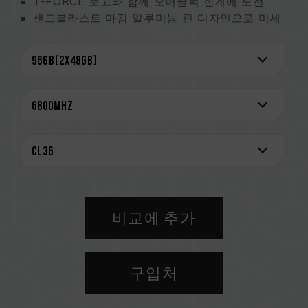
T-FORCE 로고와 함께 오버클럭 한계에 도전
샌드블라스트 마감 알루미늄 핀 디자인으로 미세
한 적층으로 우수한 방열
2mm 두께의 방열판으로 완벽한 방열 효과
특허 기술로 엄선된 고품질 IC
전원 관리 웨이퍼 탑재로 안정적이고 효율적인 전
력 운용
시스템 안정성 향상을 위한 On-Die ECC 오류 제
거 메커니즘
평생 보증
CAUTION
호환되는 플랫폼 관련 정보는
'호환성 검색'
을 통
비교에 추가
해 확인하실 수 있습니다.
메모리 제품을 구매하기 전에, 반드시 메인보드
브랜드에서 제공하는 QVL(호환성 목록)을 참고하
구입처
십시오.
용량, 주파수, 브랜드, 모델이 상이한 메모리를 혼
용하지 마십시오. 각 세트의 메모리는 호환성 테