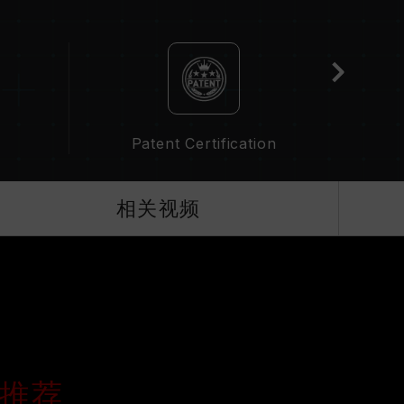
分主板可能无法达到标示频率，最终运行频率受限于系
属于非 JEDEC 标准规范，可能影响系统稳定性。若因
默认值。
并非所有系统都能达成。
技术（XMP 2.0），否则内存可能无法达到标示
Patent Certification
QVL C
下进行验证，若有处理器或主板故障状况，请联系处
相关视频
家推荐