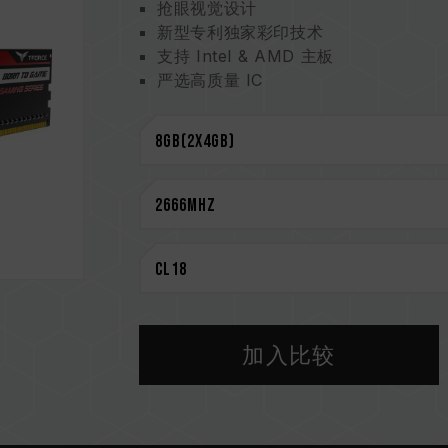
抢眼视觉设计
新型专利独家彩印技术
支持 Intel & AMD 主板
严选高质量 IC
支持 XMP 2.0
超低工作电压节能省电
新型专利证号 M563643
CAUTION
兼容平台完整信息，可至
"兼容性查询"
选购内存产品前，请先参考主板品牌的 Q
请勿混合使用不同容量、频率、品牌、
配对而成。若混合使用不同套装的内存
CPU 內存控制器(IMC)的体质以及当
加入比较
率。
内存的最终运行频率取决于系统 BIOS
若未启用 XMP 2.0（Intel），内存将
2133/2400 (或更低)。此为正常行