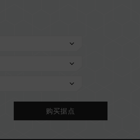
进一步了解。
VL 兼容性列表。
型号的内存。每一组套装中的内存皆通过兼容性测试
，将可能导致系统不稳定或不开机。
前使用的主板 BIOS 版本皆可能会影响內存运作频
购买据点
 设定及主板、CPU 兼容性。
以 SPD 默认频率（JEDEC 标准）运行，如 DDR4-
为，并非产品瑕疵。