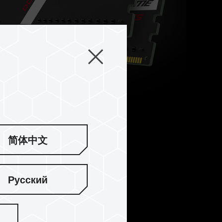
简体中文
Русский
定耐用