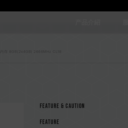
产品介紹
内存 8GB(2x4GB) 2666MHz CL18
Feature & CAUTION
FEATURE