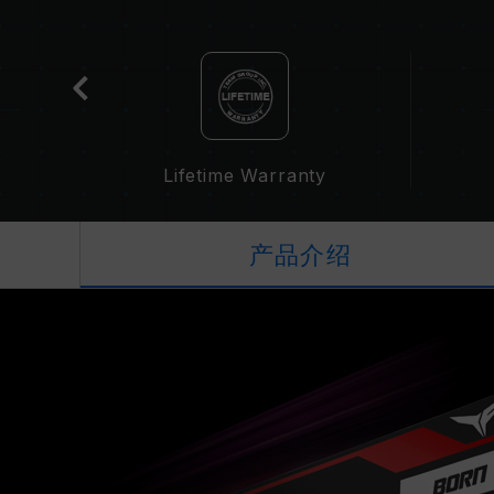
cation
Lifetime Warranty
产品介绍