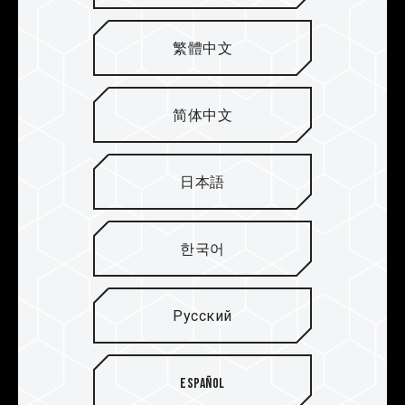
памяти DDR4. Чернила остаются невредимыми
даже после суровых испытаний в условиях
繁體中文
высокой температуры. Гоночный стиль
притягивает взгляд и восхищает геймеров.
简体中文
日本語
한국어
Русский
Español
Тщательно подобранные