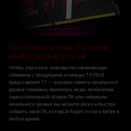
XMP 2.0 должны быть включены
пользователем вручную. Некоторые
материнские платы могут не достигать
указанной частоты, поскольку окончательная
рабочая частота зависит от настроек
системы.
Разгон (например, включение настроек XMP
Простое начало. Лучший
2.0) не является частью стандарта JEDEC и
выбор для игроков
может повлиять на стабильность системы.
Если разгон приведет к нестабильности
Чтобы упростить знакомство начинающих
системы, вернитесь к настройкам BIOS по
геймеров с продукцией, команда T-FORCE
умолчанию.
представляет T1 — игровую память начального
Указанная частота модуля памяти является
уровня. Неважно, являетесь ли вы любителем
максимально достижимой частотой. Однако
самостоятельной сборки ПК или геймером
не все системы могут ее достичь.
начального уровня, вы можете легко и быстро
Убедитесь, что ваши материнская плата и
собрать свой ПК, который будет готов к битве в
процессор поддерживают соответствующие
любое время.
технологии разгона (XMP 2.0); в противном
случае память может не достичь заявленной