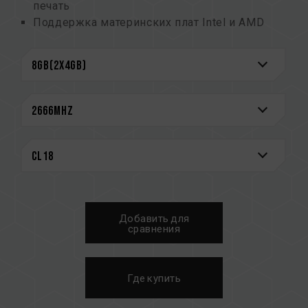
печать
Поддержка материнских плат Intel и AMD
Тщательно отобранные высококачественные
чипы
Поддержка XMP2.0
Экономия энергии за счет сверхнизкого
рабочего напряжения
Номер патента промышленного образца —
M563643
CAUTION
См. полный список совместимых платформ в
разделе
«Запрос совместимости»
.
Добавить для
Перед покупкой изделий памяти
сравнения
ознакомьтесь со списком совместимости
QVL, предоставленным производителем
материнской платы.
Где купить
Не смешивайте модули памяти с разной