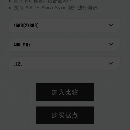
简约不对称设计铝合金馬甲
支持 ASUS Aura Sync 软件进行同步
最新 JEDEC RC 2.0 PCB
节能超低工作电压 1.2V ~ 1.4V
支持 XMP 2.0 一键超频
通过市面上各家主流主板的 QVL
CAUTION
兼容平台完整信息，可至
"兼容性查询"
进一步了
解。
选购内存产品前，请先参考主板品牌的 QVL 兼容
性列表。
请勿混合使用不同容量、频率、品牌、型号的内
加入比较
存。每一组套装中的内存皆通过兼容性测试配对而
成。若混合使用不同套装的内存，将可能导致系统
不稳定或不开机。
购买据点
CPU 內存控制器(IMC)的体质以及当前使用的主
板 BIOS 版本皆可能会影响內存运作频率。
内存的最终运行频率取决于系统 BIOS 设定及主