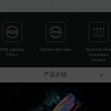
板、CPU 兼容性。
若未启用 XMP 2.0（Intel），内存将以 SPD 默
认频率（JEDEC 标准）运行，如 DDR4-
2133/2400 (或更低)。此为正常行为，并非产品
瑕疵。
XMP 2.0 需由使用者手动启用，部分主板可能无
法达到标示频率，最终运行频率受限于系统设定。
超频行为（如启用 XMP 2.0 设定）属于非
RGB Lighting
Lifetime Warranty
Aluminum Hea
JEDEC 标准规范，可能影响系统稳定性。若因超
Effect
Dissipation
频导致系统不稳定，请回复 BIOS 默认值。
Solution
内存模块的标示频率为最高可达频率，并非所有系
统都能达成。
产品介绍
请确认您的主板与处理器支持对应的超频技术
（XMP 2.0），否则内存可能无法达到标示的超频
频率。
十铨科技的内存模块皆在正常电压情况下进行验
证，若有处理器或主板故障状况，请联系处理器或
主板相关售后服务。