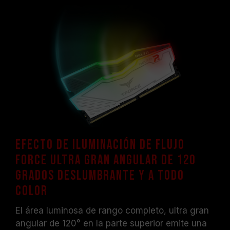
todos los sistemas podrán alcanzarla.
Antes de realizar overclocking, asegúrese
de que su tarjeta madre y procesador sean
compatibles con XMP 2.0; de lo contrario, la
memoria podría no operar a la velocidad
anunciada.
Los módulos de memoria TEAMGROUP han
sido sometidos a pruebas bajo condiciones
de voltaje estándar. Para problemas
relacionados con el procesador o la tarjeta
madre, comuníquese con el soporte técnico
del fabricante correspondiente.
Efecto de iluminación de Flujo
Force ultra gran angular de 120
grados deslumbrante y a todo
color
El área luminosa de rango completo, ultra gran
angular de 120° en la parte superior emite una