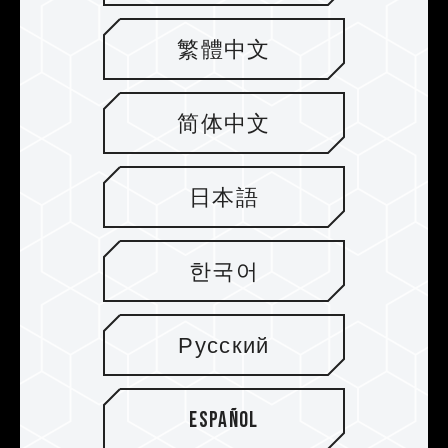
Los módulos de memoria para
繁體中文
videojuegos T-FORCE DELTA RGB
admiten diversos tipos de software
de control
简体中文
El módulo de memoria T-FORCE DELTA RGB es
compatible con software de ASUS Aura
日本語
Sync/GIGABYTE RGB Fusion 2.0/MSI Mystic
Light Sync/ASROCK-Polychrome Sync/BIOSTAR
Advanced VIVID LED
DJ.
Este software de
한국어
control luminoso permite a los gamers controlar
los efectos de iluminación y la sincronización
de la luz con el módulo de memoria luminoso T-
Русский
FORCE DELTA RGB. Crea una estética de
colores única y deslumbrante, y ofrece un
sistema RGB espectacular.
Español