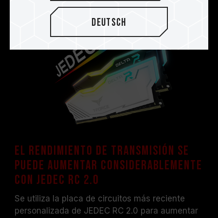
Deutsch
El rendimiento de transmisión se
puede aumentar considerablemente
con JEDEC RC 2.0
Se utiliza la placa de circuitos más reciente
personalizada de JEDEC RC 2.0 para aumentar