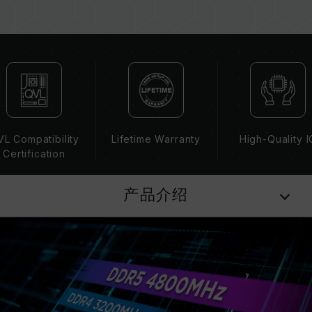
（JEDEC 标准）运行，如 DDR5-4800 (或更
低)。此为正常行为，并非产品瑕疵。
XMP 3.0 / EXPO 需由使用者手动启用，部分主
板可能无法达到标示频率，最终运行频率受限于系
统设定。
超频行为（如启用 XMP 3.0 / EXPO 设定）属于
非 JEDEC 标准规范，可能影响系统稳定性。若因
超频导致系统不稳定，请回复 BIOS 默认值。
L Compatibility
Lifetime Warranty
High-Quality I
内存模块的标示频率为最高可达频率，并非所有系
Certification
统都能达成。
请确认您的主板与处理器支持对应的超频技术
产品介绍
（XMP 3.0 / EXPO），否则内存可能无法达到标
示的超频频率。
十铨科技的内存模块皆在正常电压情况下进行验
证，若有处理器或主板故障状况，请联系处理器或
主板相关售后服务。