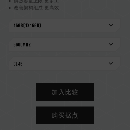
解放容量上限 更多工
改善架构组成 更高效
降低工作电压 更省电
CAUTION
兼容平台完整信息，可至
"兼容性查询"
进一步了
解。
选购内存产品前，请先参考主板品牌的 QVL 兼容
性列表。
请勿混合使用不同容量、频率、品牌、型号的内
存。每一组套装中的内存皆通过兼容性测试配对而
成。若混合使用不同套装的内存，将可能导致系统
不稳定或不开机。
加入比较
CPU 內存控制器(IMC)的体质以及当前使用的主
板 BIOS 版本皆可能会影响內存运作频率。
内存的最终运行频率取决于系统 BIOS 设定及主
购买据点
板、CPU 兼容性。
若未启用 XMP 3.0（Intel）或
EXPO（AMD），内存将以 SPD 默认频率