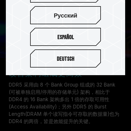
Русский
Español
Deutsch
改善架构组成更高效
DDR5 采用由 8 个 Bank Group 组成的 32 Bank
(可被单独启用/停用的存储单元) 架构，相比于
DDR4 的 16 Bank 架构多出 1 倍的存取可用性
(Access Availability)；另外 DDR5 的 Burst
Length(DRAM 单个读写指令可存取的数据量)也为
DDR4 的两倍，皆是效能提升的关键。