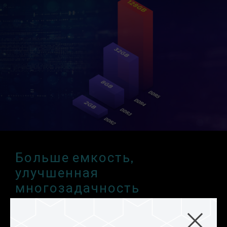
заявленной частоты разгона.
Модули памяти TEAMGROUP тестируются в
условиях нормального напряжения. При
возникновении проблем, связанных с
неисправностями процессора или
материнской платы, обратитесь в
соответствующую службу послепродажного
обслуживания производителя процессора
или материнской платы.
Больше емкость,
улучшенная
многозадачность
В комплект DDR5 входят модули емкостью 8 Гб,
которую можно увеличить до 128 Гб в