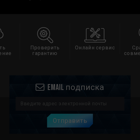
ть
Проверить
Онлайн сервис
Ср
ение
гарантию
совм
Email подписка
Отправить