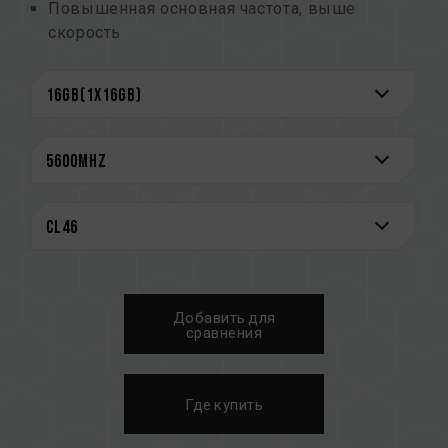
Повышенная основная частота, выше
скорость
Больше емкость, улучшенная
многозадачность
Улучшенное конструктивное решение,
повышенная эффективность
Уменьшенное рабочее напряжение, более
рациональное использование
электроэнергии
CAUTION
См. полный список совместимых платформ в
разделе
«Запрос совместимости»
.
Добавить для
Перед покупкой изделий памяти
сравнения
ознакомьтесь со списком совместимости
QVL, предоставленным производителем
материнской платы.
Где купить
Не смешивайте модули памяти с разной