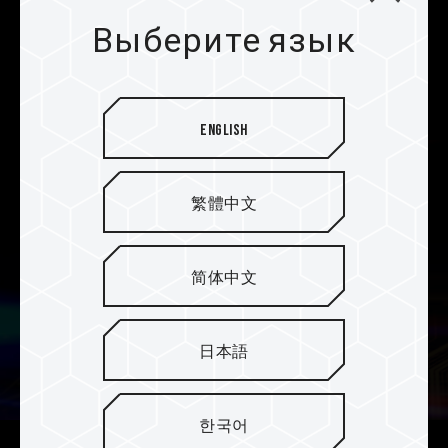
соответствии со стандартами JEDEC, для
Выберите язык
использования всех возможностей модуля
памяти и обеспечения эффективности работы в
многозадачном режиме.
English
繁體中文
简体中文
日本語
한국어