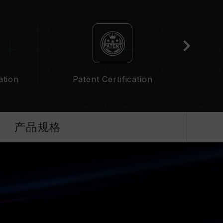
手动启用，部分主板可能无法达到标示频率，最终运行频率
PO 设定）属于非 JEDEC 标准规范，可能影响系统稳定
IOS 默认值。
并非所有系统都能达成。
（XMP 3.0 / EXPO），否则内存可能无法达
ation
Patent Certification
QVL C
下进行验证，若有处理器或主板故障状况，请联系处
产品规格