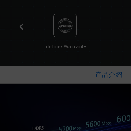
cation
Lifetime Warranty
产品介绍