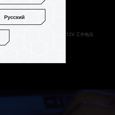
Русский
本续航力
MM DDR5 内存 1.1V 的工作电压比起 1.2V 工作电压
的功耗，提升电竞笔记本续航力。