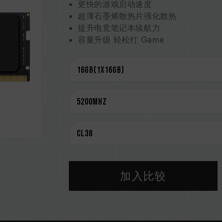
更快的游戏启动速度
超薄石墨烯散热片强化散热
提升电竞笔记本续航力
容量升级 轻松打 Game
电源管理芯片 On-die ECC 除错机制
严选高质量 IC 稳定可靠
终身保固 安心玩 Game
CAUTION
兼容平台完整信息，可至
"兼容性查询"
选购内存产品前，请先参考主板品牌的 Q
请勿混合使用不同容量、频率、品牌、
配对而成。若混合使用不同套装的内存
CPU 內存控制器(IMC)的体质以及当
加入比较
率。
内存的最终运行频率取决于系统 BIOS
若未启用 XMP 3.0（Intel）或 EX
准）运行，如 DDR5-4800 (或更