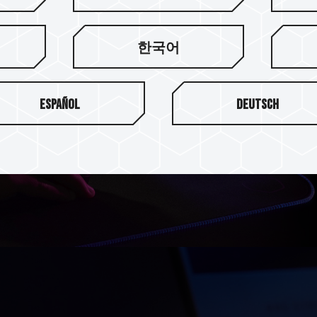
한국어
提升电竞笔记
T-FORCE VULCAN SO-DI
Español
Deutsch
的 DDR4 减少约 20% 