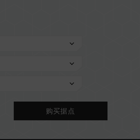
进一步了解。
VL 兼容性列表。
型号的内存。每一组套装中的内存皆通过兼容性测试
，将可能导致系统不稳定或不开机。
前使用的主板 BIOS 版本皆可能会影响內存运作频
购买据点
 设定及主板、CPU 兼容性。
PO（AMD），内存将以 SPD 默认频率（JEDEC 标
低)。此为正常行为，并非产品瑕疵。