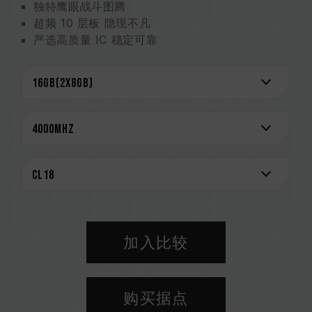
独特鹰眼战斗图腾
超频 10 层板 隐现不凡
严选高质量 IC 稳定可靠
支持 O.C. Profile 一键超频
支持多家灯效控制软件
CAUTION
兼容平台完整信息，可至
"兼容性查询"
进一步了
解。
选购内存产品前，请先参考主板品牌的QVL兼容性
列表。
请勿混合使用不同容量、频率、品牌、型号的内
存。每一组套装中的内存皆通过兼容性测试配对而
成。若混合使用不同套装的内存，将可能导致系统
加入比较
不稳定或不开机。
CPU 內存控制器(IMC)的体质以及当前使用的主
板 BIOS 版本皆可能会影响內存运作频率。
购买据点
内存的最终运行频率取决于系统 BIOS 设定及主