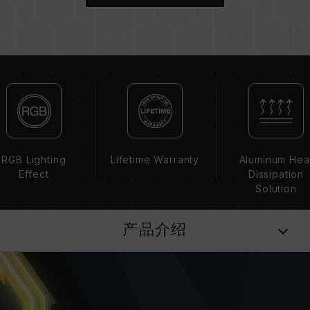
板、CPU 兼容性。
若未启用 XMP 2.0（Intel），内存将以 SPD 默
认频率（JEDEC 标准）运行，如 DDR4-
2133/2400 (或更低)。此为正常行为，并非产品
瑕疵。
XMP 2.0 需由使用者手动启用，部分主板可能无
法达到标示频率，最终运行频率受限于系统设定。
超频行为（如启用 XMP 2.0 设定）属于非
JEDEC 标准规范，可能影响系统稳定性。若因超
频导致系统不稳定，请回复 BIOS 默认值。
RGB Lighting
Lifetime Warranty
Aluminum Hea
内存模块的标示频率为最高可达频率，并非所有系
Effect
Dissipation
统都能达成。
Solution
请确认您的主板与处理器支持对应的超频技术
（XMP 2.0），否则内存可能无法达到标示的超频
产品介绍
频率。
十铨科技的内存模块皆在正常电压情况下进行验
证，若有处理器或主板故障状况，请联系处理器或
主板相关售后服务。