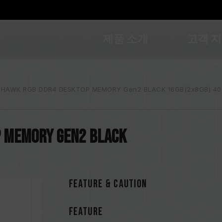
제품 소개
고객 
 HAWK RGB DDR4 DESKTOP MEMORY Gen2 BLACK 16GB(2x8GB) 40
P MEMORY Gen2 BLACK
FEATURE & CAUTION
FEATURE