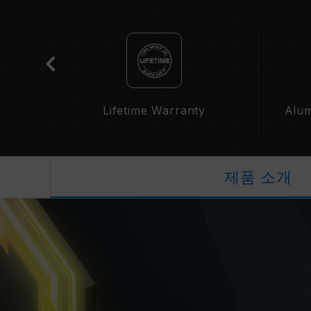
t
Lifetime Warranty
Alum
제품 소개