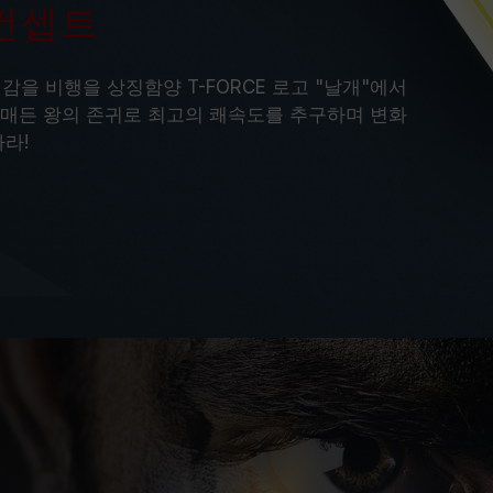
GB 컨셉트
 영감을 비행을 상징함양 T-FORCE 로고 "날개"에서
흰매든 왕의 존귀로 최고의 쾌속도를 추구하며 변화
라!