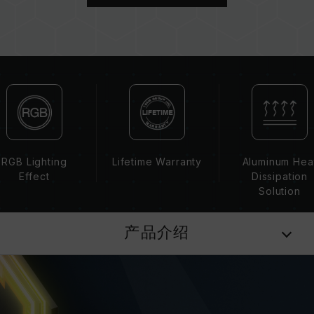
板、CPU 兼容性。
若未启用 XMP 2.0（Intel），内存将以 SPD 默
认频率（JEDEC 标准）运行，如 DDR4-
2133/2400 (或更低)。此为正常行为，并非产品
瑕疵。
XMP 2.0 需由使用者手动启用，部分主板可能无
法达到标示频率，最终运行频率受限于系统设定。
超频行为（如启用 XMP 2.0 设定）属于非
JEDEC 标准规范，可能影响系统稳定性。若因超
频导致系统不稳定，请回复 BIOS 默认值。
RGB Lighting
Lifetime Warranty
Aluminum Hea
内存模块的标示频率为最高可达频率，并非所有系
Effect
Dissipation
统都能达成。
Solution
请确认您的主板与处理器支持对应的超频技术
（XMP 2.0），否则内存可能无法达到标示的超频
产品介绍
频率。
十铨科技的内存模块皆在正常电压情况下进行验
证，若有处理器或主板故障状况，请联系处理器或
主板相关售后服务。