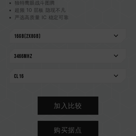
独特鹰眼战斗图腾
超频 10 层板 隐现不凡
严选高质量 IC 稳定可靠
支持 O.C. Profile 一键超频
支持多家灯效控制软件
CAUTION
兼容平台完整信息，可至
"兼容性查询"
进一步了
解。
选购内存产品前，请先参考主板品牌的QVL兼容性
列表。
请勿混合使用不同容量、频率、品牌、型号的内
存。每一组套装中的内存皆通过兼容性测试配对而
成。若混合使用不同套装的内存，将可能导致系统
加入比较
不稳定或不开机。
CPU 內存控制器(IMC)的体质以及当前使用的主
板 BIOS 版本皆可能会影响內存运作频率。
购买据点
内存的最终运行频率取决于系统 BIOS 设定及主