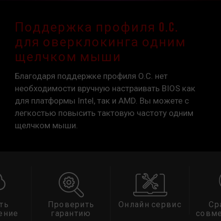
Поддержка профиля O.C.
для оверклокинга одним
щелчком мыши
Благодаря поддержке профиля O.C. нет
необходимости вручную настраивать BIOS как
для платформы Intel, так и AMD. Вы можете с
легкостью повысить тактовую частоту одним
щелчком мыши.
ть
Проверить
Онлайн сервис
Ср
ение
гарантию
совм