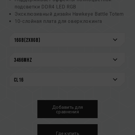
подсветки DDR4 LED RGB
Эксклюзивный дизайн Hawkeye Battle Totem
10-слойная плата для оверклокинга
премиум-класса
Отобранные высококачественные чипы,
которые отличаются стабильностью и
надежностью
Поддержка профиля O.C. для оверклокинга
одним щелчком мыши
Поддержка нескольких программ
управления освещением
CAUTION
См. полный список совместимых платформ в
Добавить для
разделе
«Запрос совместимости»
.
сравнения
Перед покупкой изделий памяти
ознакомьтесь со списком совместимости
QVL, предоставленным производителем
Где купить