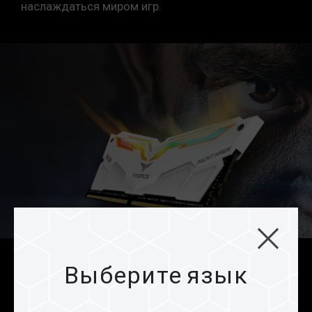
наслаждаться миром игр.
процессор поддерживают соответствующие
технологии разгона (XMP 2.0); в противном
случае память может не достичь заявленной
частоты разгона.
Модули памяти TEAMGROUP тестируются в
условиях нормального напряжения. При
возникновении проблем, связанных с
неисправностями процессора или
материнской платы, обратитесь в
соответствующую службу послепродажного
обслуживания производителя процессора
или материнской платы.
Выберите язык
Эксклюзивный дизайн
Hawkeye Battle Totem