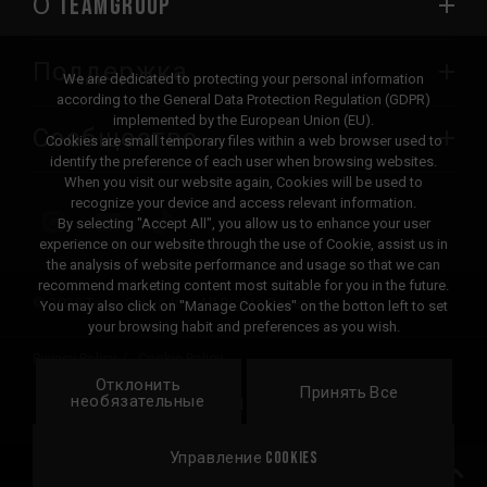
О TEAMGROUP
Поддержка
We are dedicated to protecting your personal information
according to the General Data Protection Regulation (GDPR)
implemented by the European Union (EU).
Сообщество
Cookies are small temporary files within a web browser used to
identify the preference of each user when browsing websites.
When you visit our website again, Cookies will be used to
recognize your device and access relevant information.
By selecting "Accept All", you allow us to enhance your user
experience on our website through the use of Cookie, assist us in
the analysis of website performance and usage so that we can
recommend marketing content most suitable for you in the future.
© 2026 Team Group Inc. All Rights Reserved.
You may also click on "Manage Cookies" on the botton left to set
your browsing habit and preferences as you wish.
Privacy Policy
Cookie Policy
Отклонить
United
Принять Все
Локация
необязательные
States
Управление Cookies