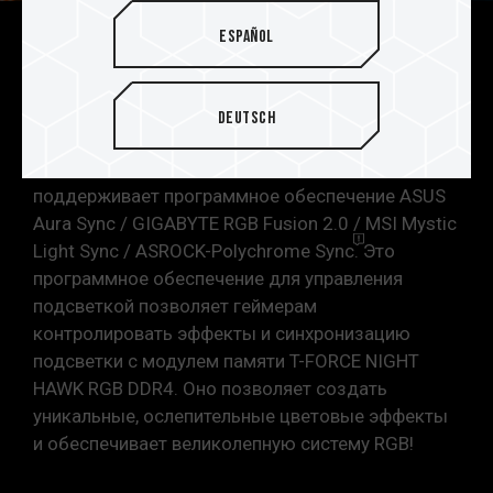
Español
Поддержка нескольких
программ управления
Deutsch
освещением
Модуль памяти T-FORCE NIGHT HAWK RGB DDR4
поддерживает программное обеспечение ASUS
Aura Sync / GIGABYTE RGB Fusion 2.0 / MSI Mystic
Light Sync / ASROCK-Polychrome
Sync.
Это
программное обеспечение для управления
подсветкой позволяет геймерам
контролировать эффекты и синхронизацию
подсветки с модулем памяти T-FORCE NIGHT
HAWK RGB DDR4. Оно позволяет создать
уникальные, ослепительные цветовые эффекты
и обеспечивает великолепную систему RGB!