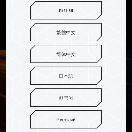
Эксклюзивный симметричный радиатор для
English
охлаждения Hawkeye окружен линиями боевого
тотема, символизирующего яркий солнечный
свет, а «зоркий глаз» испускает яркое
繁體中文
многоцветное свечение невероятной красоты.
简体中文
日本語
한국어
Русский