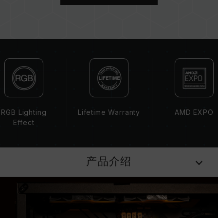
CPU 內存控制器(IMC)的体质以及当前使用的主
板 BIOS 版本皆可能会影响內存运作频率。
内存的最终运行频率取决于系统 BIOS 设定及主
板、CPU 兼容性。
若未启用 XMP 3.0（Intel）或
EXPO（AMD），内存将以 SPD 默认频率
（JEDEC 标准）运行，如 DDR5-4800 (或更
低)。此为正常行为，并非产品瑕疵。
XMP 3.0 / EXPO 需由使用者手动启用，部分主
板可能无法达到标示频率，最终运行频率受限于系
RGB Lighting
Lifetime Warranty
AMD EXPO
统设定。
Effect
超频行为（如启用 XMP 3.0 / EXPO 设定）属于
非 JEDEC 标准规范，可能影响系统稳定性。若因
超频导致系统不稳定，请回复 BIOS 默认值。
产品介绍
内存模块的标示频率为最高可达频率，并非所有系
统都能达成。
请确认您的主板与处理器支持对应的超频技术
（XMP 3.0 / EXPO），否则内存可能无法达到标
示的超频频率。