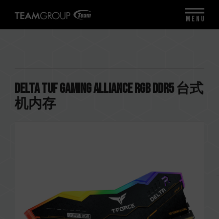
MENU
DELTA TUF Gaming Alliance RGB DDR5 台式
机内存