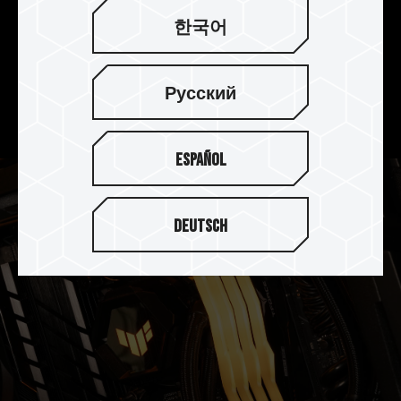
한국어
强化电源管理芯片散热设计
DELTA TUF Gaming RGB DDR5 搭配使用专业导热
硅胶，强化电源管理芯片(PMIC)散热设计，有效降
Русский
低热源，稳定电源管理芯片运作效能。
Español
Deutsch