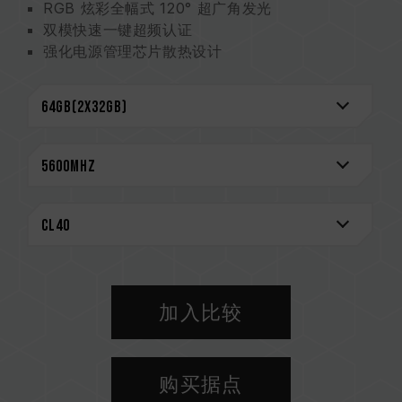
RGB 炫彩全幅式 120° 超广角发光
双模快速一键超频认证
强化电源管理芯片散热设计
On-die ECC 除错机制 系统稳定可靠
严选高质量芯片
创新线路结构专利 降低功耗与发热
（美国发明专利：US12111715B2）
终身保固
CAUTION
兼容平台完整信息，可至
"兼容性查询"
进一步了
解。
选购内存产品前，请先参考主板品牌的 QVL 兼容
性列表。
加入比较
请勿混合使用不同容量、频率、品牌、型号的内
存。每一组套装中的内存皆通过兼容性测试配对而
成。若混合使用不同套装的内存，将可能导致系统
购买据点
不稳定或不开机。