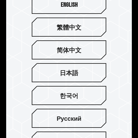
English
繁體中文
简体中文
强化结构 提升散热
采用厚度 0.8 mm 的铝合金一体成形冲压制程，加
日本語
上电解阳极氧化制程，抗腐蚀能力不导电，透过超
传导导热背胶热传导至铝合金模块来提升散热，让
超频内存维持在有效工作温度内。
한국어
Русский