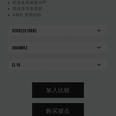
铝合金高效能马甲
高传导导热背胶
AMD 专用内存
严选高质量 IC
支持 OC Profile
超低工作电压节能省电
台湾新型专利 (证书号: M585419)
中国实用新型专利 (证书号: CN 210038691 U)
CAUTION
兼容平台完整信息，可至
"兼容性查询"
进一步了
解。
选购内存产品前，请先参考主板品牌的 QVL 兼容
性列表。
加入比较
请勿混合使用不同容量、频率、品牌、型号的内
存。每一组套装中的内存皆通过兼容性测试配对而
成。若混合使用不同套装的内存，将可能导致系统
购买据点
不稳定或不开机。