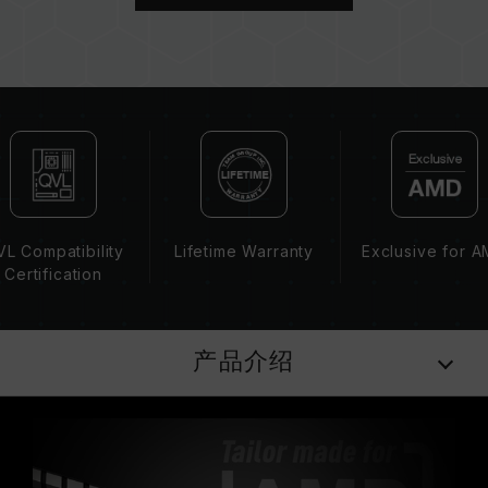
CPU 內存控制器(IMC)的体质以及当前使用的主
板 BIOS 版本皆可能会影响內存运作频率。
内存的最终运行频率取决于系统 BIOS 设定及主
板、CPU 兼容性。
若未启用 XMP 2.0（Intel），内存将以 SPD 默
认频率（JEDEC 标准）运行，如 DDR4-
2133/2400 (或更低)。此为正常行为，并非产品
瑕疵。
XMP 2.0 需由使用者手动启用，部分主板可能无
法达到标示频率，最终运行频率受限于系统设定。
L Compatibility
Lifetime Warranty
Exclusive for 
超频行为（如启用 XMP 2.0 设定）属于非
Certification
JEDEC 标准规范，可能影响系统稳定性。若因超
频导致系统不稳定，请回复 BIOS 默认值。
内存模块的标示频率为最高可达频率，并非所有系
产品介绍
统都能达成。
请确认您的主板与处理器支持对应的超频技术
（XMP 2.0），否则内存可能无法达到标示的超频
频率。
十铨科技的内存模块皆在正常电压情况下进行验