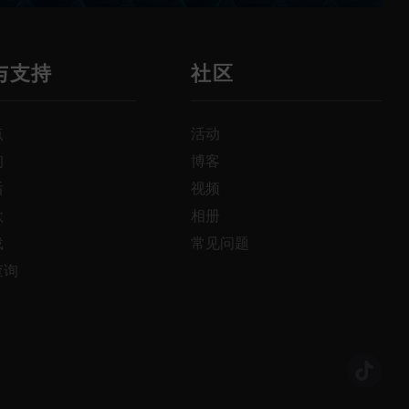
与支持
社区
点
活动
询
博客
后
视频
款
相册
载
常见问题
查询