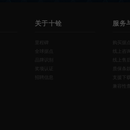
关于十铨
服务
里程碑
购买据
全球据点
线上咨
品牌识别
线上售
奖项认证
质保条
招聘信息
支援下
兼容性