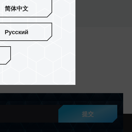
简体中文
Русский
提交