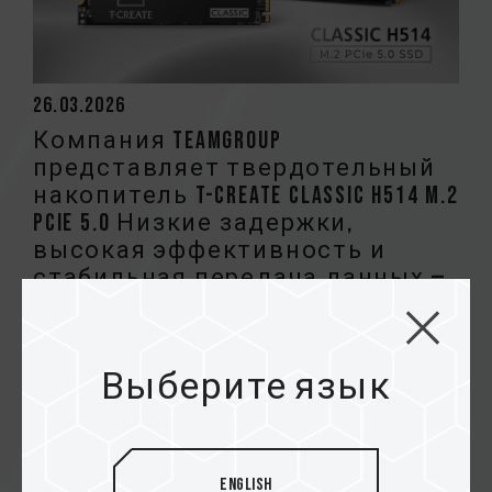
26.03.2026
Компания TEAMGROUP
представляет твердотельный
накопитель T-CREATE CLASSIC H514 M.2
PCIe 5.0 Низкие задержки,
высокая эффективность и
стабильная передача данных —
основа профессиональной
платформы для творчества в
эпоху искусственного
Выберите язык
интеллекта
English