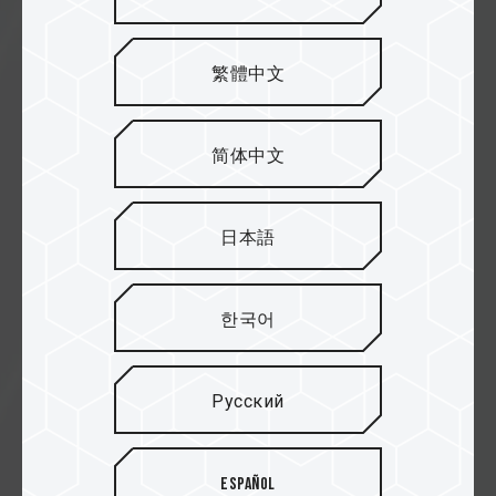
繁體中文
简体中文
04.12.2025
日本語
Компания TEAMGROUP выпускает
миниатюрный внешний
твердотельный накопитель
한국어
TEAMGROUP PD40. Компактный и
легкий корпус в сочетании с
высокой
Русский
производительностью.
Портативный накопитель,
задающий новые тенденции
Español