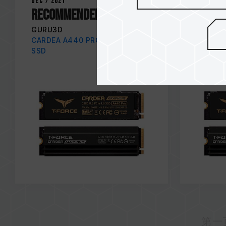
Dec / 2021
Dec / 20
RECOMMENDED AWARD
EDITO
GURU3D
WCCFT
CARDEA A440 PRO M.2 PCIe
CARDEA
SSD
SSD
第一