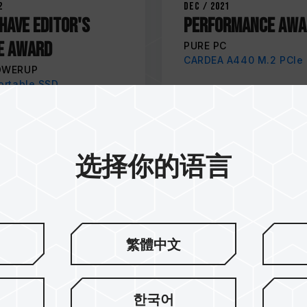
2
Dec / 2021
HAVE EDITOR'S
PERFORMANCE AWA
E AWARD
PURE PC
CARDEA A440 M.2 PCIe
OWERUP
ortable SSD
选择你的语言
繁體中文
한국어