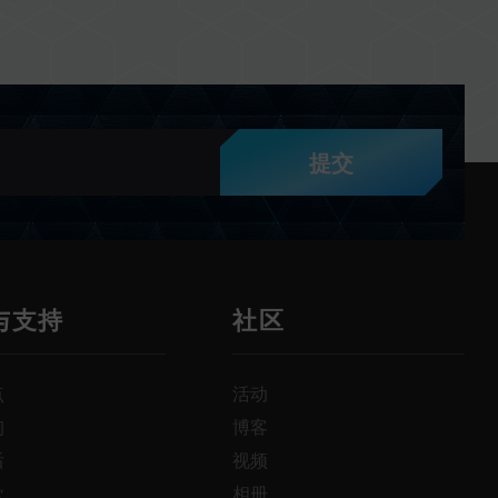
提交
与支持
社区
点
活动
询
博客
后
视频
款
相册