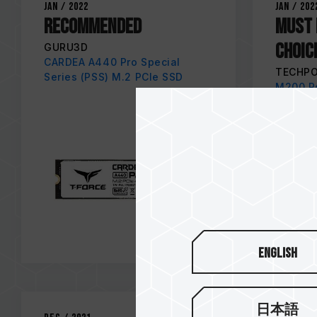
Jan / 2022
Jan / 202
Recommended
MUST 
CHOIC
GURU3D
CARDEA A440 Pro Special
TECHP
Series (PSS) M.2 PCIe SSD
M200 P
English
日本語