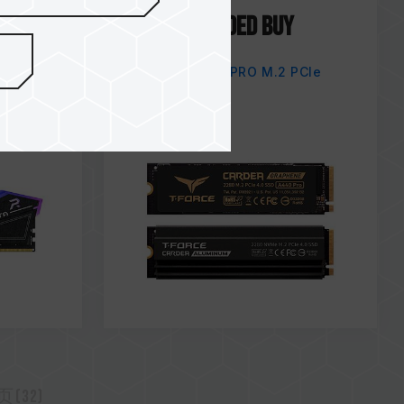
Dec / 2021
RECOMMENDED BUY
IGOR'S LAB
TOP
CARDEA A440 PRO M.2 PCIe
SSD
(32)