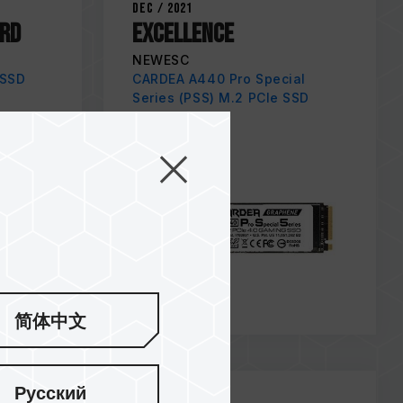
Dec / 2021
RD
Excellence
NEWESC
 SSD
CARDEA A440 Pro Special
Series (PSS) M.2 PCIe SSD
简体中文
Русский