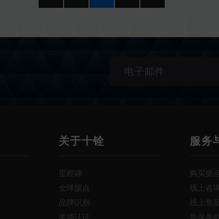
关于十铨
服务
里程碑
购买据
全球据点
线上咨
品牌识别
线上售
奖项认证
质保条