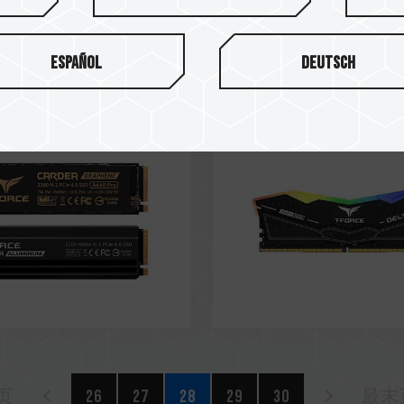
21
Dec / 2021
R's CHOICE AWARD
Gold
ECH
HARDZONE
Español
Deutsch
 A440 PRO M.2 PCIe
DELTA RGB DDR5 DESK
MEMORY BLACK
页
26
27
28
29
30
最末页