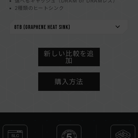
選べるキャッシュ（DRAM or DRAMレス）
2種類のヒートシンク
信頼性を高める様々な機能
Team独自の情報確認ソフトウェア
「S.M.A.R.T.」
環境保全の取り組み
グラフェンシール特許番号
アメリカ特許番号：US11051392B2
新しい比較を追
加
台湾特許番号：I703921
中国特許番号：CN 211019739 U
情報確認ソフトウェア「S.M.A.R.T.」特許番号
購入方法
台湾特許番号：I751753