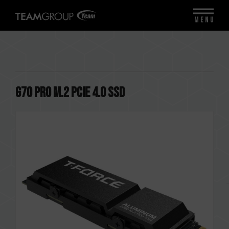
MENU
G70 PRO M.2 PCIe 4.0 SSD