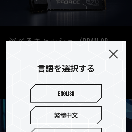
選べるキャッシュ（DRAM or
DRAMレス）
T-FORCE G70 ProはDRAMキャッシュとSLCキャ
言語を選択する
ッシュを搭載、T-FORCE G70はSLCキャッシュの
みを搭載しています。ニーズに合わせてお選びいた
だくことができます。
English
繁體中文