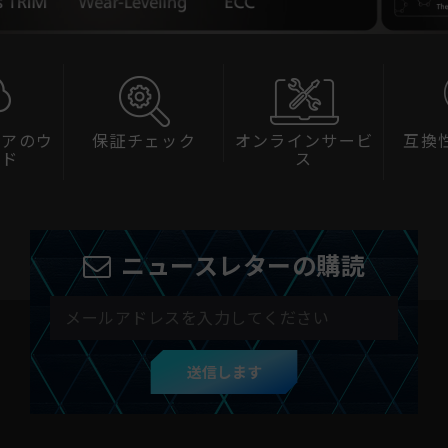
ェック
オンラインサービ
互換性チェック
スペ
ス
ニュースレターの購読
送信します