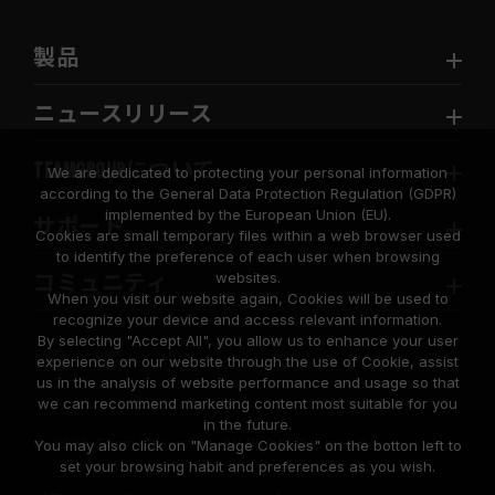
製品
ニュースリリース
TEAMGROUPについて
We are dedicated to protecting your personal information
according to the General Data Protection Regulation (GDPR)
implemented by the European Union (EU).
サポート
Cookies are small temporary files within a web browser used
to identify the preference of each user when browsing
websites.
コミュニティ
When you visit our website again, Cookies will be used to
recognize your device and access relevant information.
By selecting "Accept All", you allow us to enhance your user
experience on our website through the use of Cookie, assist
us in the analysis of website performance and usage so that
we can recommend marketing content most suitable for you
in the future.
© 2026 Team Group Inc. All Rights Reserved.
You may also click on "Manage Cookies" on the botton left to
set your browsing habit and preferences as you wish.