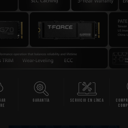
gar
Garantía
Servicio en línea
Compr
are
comp