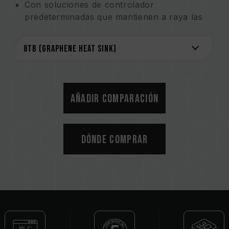
Con soluciones de controlador
predeterminadas que mantienen a raya las
preocupaciones
Se ofrecen diferentes sistemas de
calificación de almacenamiento en caché
para cubrir las necesidades de los usuarios
Diferentes módulos de disipación de calor
para diferentes necesidades
Añadir comparación
Operación de rendimiento optimizado que
equilibra la confiabilidad y la vida útil
Sistema inteligente de monitoreo del estado
Dónde comprar
del producto
Un protector ambiental conservando la
Tierra
Disipador de calor de grafeno patentado
Patente de invención de EE. UU. (n.º de
certificado: US11051392B2)
Patente de invención de Taiwán (nº de
certificado: I703921)