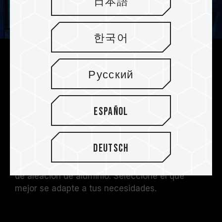
日本語
한국어
Diferentes módulos de disipación
Русский
de calor para diferentes
necesidades
Español
Los SSD ofrecen dos módulos de disipación de
calor que cumplen con las regulaciones de
disipadores de calor de la consola PS5: los
Deutsch
disipadores de calor de grafeno ultrafinos
patentados y los nuevos disipadores de calor
de aleación de aluminio. Seleccione el que
mejor se adapte a tus necesidades.