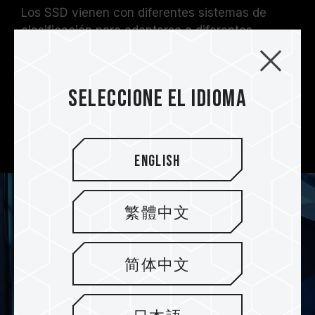
Los SSD vienen con diferentes sistemas de
clasificación para adaptarse a diferentes
necesidades: el SSD T-FORCE G70 Pro PCIe 4.0
admite almacenamiento en caché DRAM y
almacenamiento en caché SLC, mientras que el
Seleccione el idioma
SSD T-FORCE G70 PCIe 4.0 solo admite
almacenamiento en caché SLC. Seleccione el
que más te convenga.
English
繁體中文
简体中文