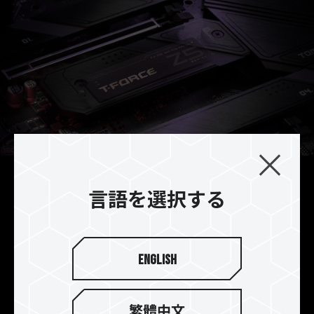
最強な放熱性能
言語を選択する
付属の超薄型グラフェンヒートシンクは、各社の
マザーボードのヒートシンクと併用することがで
き、その放熱効果は、マザーボードに付属したヒ
English
ートシンクを単体使うよりも優れております。T-
FORCE Z540 M.2 PCIe 5.0 SSDはマザーボード付
属のネイティブヒートシンクへ最適のSSDとなり
繁體中文