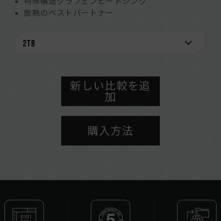
特殊構造グラフェンヒートシンク
放熱のベストパートナー
環境への配慮
自己管理解析報告技術機能を搭載
安心できる品質
特許取得済みグラフェンヒートシンク
米国の特許番号 : US11051392B2
台湾の特許番号 : I703921
新しい比較を追
加
中国の新特許番号 : CN 211019739 U
S.M.A.R.T. 特許ソフト
台湾の特許番号 : I751753
購入方法