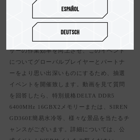
のテクノロジーを体感させます。
Español
さらに、TEAM GROUPは、業界に最先端の
Deutsch
テクノロジーと高性能製品を紹介し、ユー
ザーの作業効率を向上させ、このイベント
についてグローバルプレイヤーとパートナ
ーをより思い出深いものにするため、抽選
イベントを開催致します。動画を見て質問
を回答したら、特別規格DELTA DDR5
6400MHz 16GBX2メモリーまたは、SIREN
GD360E簡易水冷等、様々な景品を当たるチ
ャンスがございます。詳細については、公