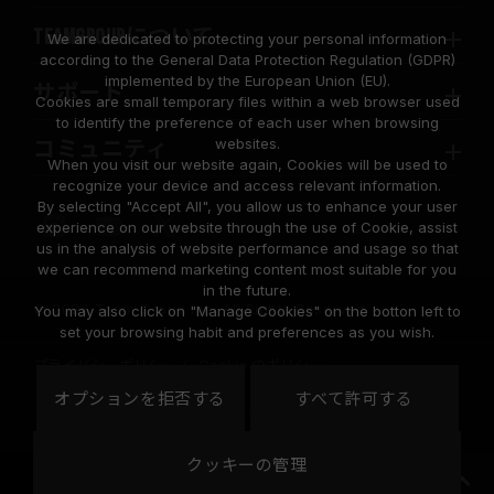
TEAMGROUPについて
We are dedicated to protecting your personal information
according to the General Data Protection Regulation (GDPR)
implemented by the European Union (EU).
サポート
Cookies are small temporary files within a web browser used
to identify the preference of each user when browsing
websites.
コミュニティ
When you visit our website again, Cookies will be used to
recognize your device and access relevant information.
By selecting "Accept All", you allow us to enhance your user
experience on our website through the use of Cookie, assist
us in the analysis of website performance and usage so that
we can recommend marketing content most suitable for you
in the future.
© 2026 Team Group Inc. All Rights Reserved.
You may also click on "Manage Cookies" on the botton left to
set your browsing habit and preferences as you wish.
プライバシーポリシー
Cookie のポリシー
United
オプションを拒否する
すべて許可する
地域
States
クッキーの管理