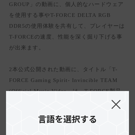
GROUP」の動画に、個人的なハードウェア
を使用する事やT-FORCE DELTA RGB
DDR5の使用体験を共有して、プレイヤーは
T-FORCEの速度、性能を深く掘り下げる事
が出来ます。
2本公式公開された動画に、タイトル「T-
FORCE Gaming Spirit- Invincible TEAM
(Official Music Video」は、T-FORCE製品
を表現する映像とサウンドに溢れており、
プレイヤーへ最強のサポートしておりま
言語を選択する
す。動画に、マーケティングチームが作成
したオリジナル音源「InvincibleTEAM」を