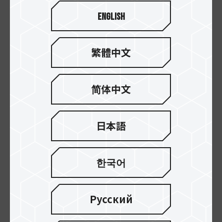
English
グローバル独占発表致します。集合した全
てのT-FORCEチームを表現しており、プレ
イヤーがeスポーツで戦うときに最高なパー
繁體中文
トナーになります。タイトル「T.R.U.S.T. -
TEAMGROUP Industrial 5 Technologies」
简体中文
は航空宇宙、国防、監視、自動化、サーバ
ー、車両などで広く使用されているTEAM
日本語
GROUPのオリジナルのT.R.U.S.T.の革新的
な技術を伝えており、産業用のニーズを満
한국어
たします。2022年TEAM GROUPは素晴ら
しいデジタルコンテンツを公開し、グロー
Русский
バルプレイヤーに新しい時代を導き、最新