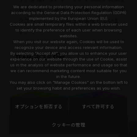
We are dedicated to protecting your personal information
ると同時に、環境への配慮とユーザーエ
according to the General Data Protection Regulation (GDPR)
implemented by the European Union (EU).
クスペリエンスの向上も実現していま
Cookies are small temporary files within a web browser used
to identify the preference of each user when browsing
す。
websites.
When you visit our website again, Cookies will be used to
recognize your device and access relevant information.
By selecting "Accept All", you allow us to enhance your user
experience on our website through the use of Cookie, assist
us in the analysis of website performance and usage so that
we can recommend marketing content most suitable for you
in the future.
You may also click on "Manage Cookies" on the botton left to
set your browsing habit and preferences as you wish.
オプションを拒否する
すべて許可する
クッキーの管理