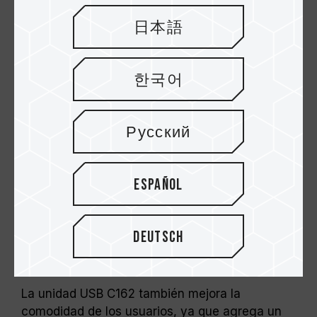
manera ingeniosa.
日本語
한국어
Русский
Español
Deutsch
Diseño de estructura ergonómica
para un uso aún más fácil y cómodo
La unidad USB C162 también mejora la
comodidad de los usuarios, ya que agrega un