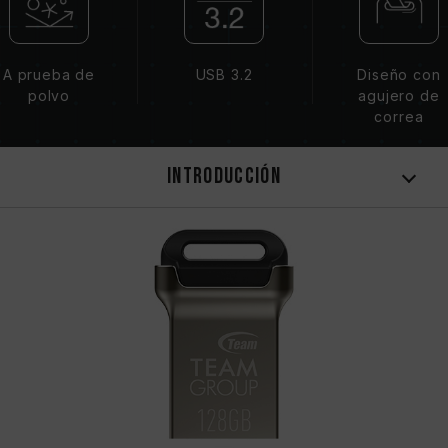
A prueba de
USB 3.2
Diseño con
polvo
agujero de
correa
Introducción