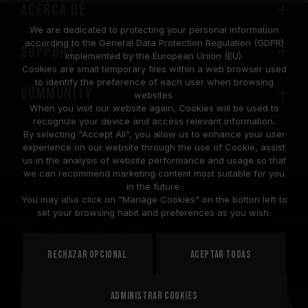
Acerca de
We are dedicated to protecting your personal information
according to the General Data Protection Regulation (GDPR)
SUPPORT
implemented by the European Union (EU).
Cookies are small temporary files within a web browser used
to identify the preference of each user when browsing
COMMUNITY
websites.
When you visit our website again, Cookies will be used to
recognize your device and access relevant information.
By selecting "Accept All", you allow us to enhance your user
experience on our website through the use of Cookie, assist
us in the analysis of website performance and usage so that
we can recommend marketing content most suitable for you
in the future.
© 2026 Team Group Inc. All Rights Reserved.
You may also click on "Manage Cookies" on the botton left to
set your browsing habit and preferences as you wish.
Privacy Policy
Cookie Policy
United
Rechazar opcional
Aceptar todas
PAÍS
States
Administrar cookies