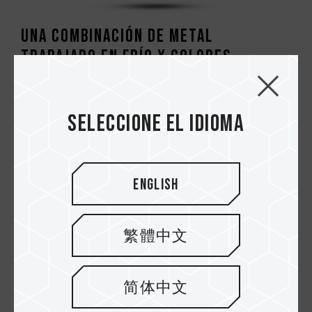
Una combinación de metal
trabajado en frío y colores
minimalistas
TEAMGROUP combina metal resistente y
Seleccione el idioma
colores suaves, dos elementos opuestos, para
crear la C162: una unidad USB que es duradera
y ligera a la vez.
La C162 utiliza la interfaz USB 3.2 Gen 1
English
(3.0/3.1) más rápida para adaptarse a nuestros
usuarios empresariales y jugadores entusiastas
que demandan un mayor rendimiento. Mediante
繁體中文
la combinación inteligente de la resistencia de
la aleación de zinc y la suavidad del misterioso
color negro, se produce la belleza de la
简体中文
integración de dos materiales diferentes de