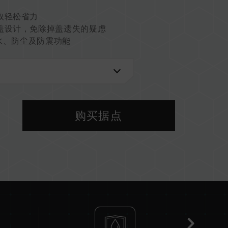
取轻松省力
盖设计，免除掉盖遗失的疑虑
防水、防尘及防震功能
务
购买据点