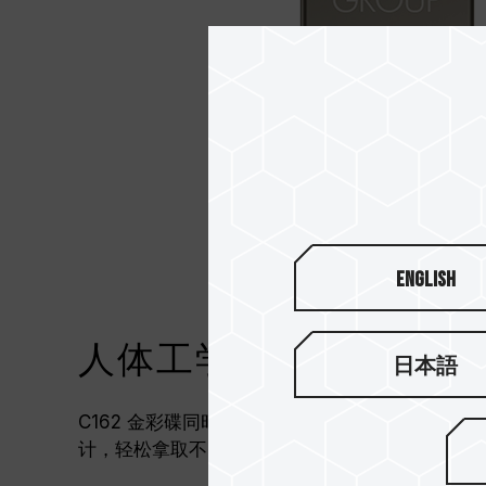
English
人体工学贴心设计，拿
日本語
C162 金彩碟同时考虑到使用者的便利性，加入
计，轻松拿取不费力。