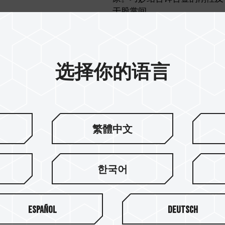
于股掌间。
选择你的语言
繁體中文
取轻松省力
한국어
了人体工学的尾部两侧结构设
Español
Deutsch