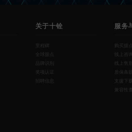
关于十铨
服务
里程碑
购买据
全球据点
线上咨
品牌识别
线上售
奖项认证
质保条
招聘信息
支援下
兼容性