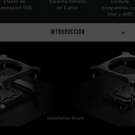
Efecto de
Garantía limitada
Enchufe
luminación RGB
de 5 años
compatibles c
Intel y AMD
Introducción