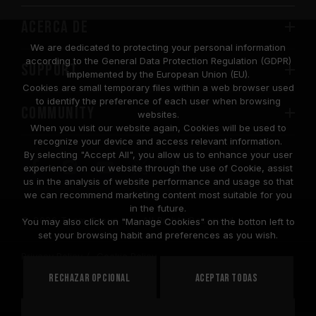
Acerca de
We are dedicated to protecting your personal information
according to the General Data Protection Regulation (GDPR)
SUPPORT
implemented by the European Union (EU).
Cookies are small temporary files within a web browser used
to identify the preference of each user when browsing
COMMUNITY
websites.
When you visit our website again, Cookies will be used to
recognize your device and access relevant information.
By selecting "Accept All", you allow us to enhance your user
experience on our website through the use of Cookie, assist
us in the analysis of website performance and usage so that
we can recommend marketing content most suitable for you
in the future.
© 2026 Team Group Inc. All Rights Reserved.
You may also click on "Manage Cookies" on the botton left to
set your browsing habit and preferences as you wish.
Privacy Policy
Cookie Policy
United
Rechazar opcional
Aceptar todas
PAÍS
States