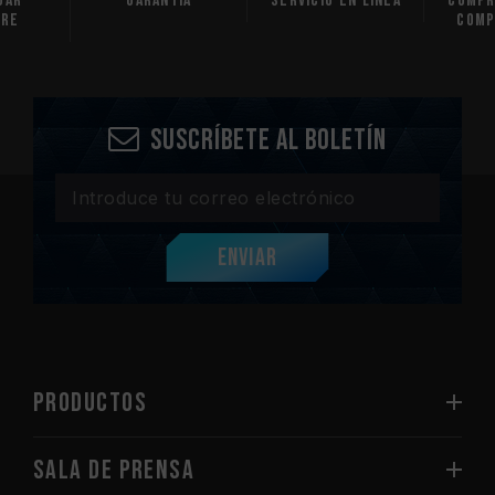
gar
Garantía
Servicio en línea
Compr
are
comp
Suscríbete al boletín
Enviar
PRODUCTOS
Sala de prensa