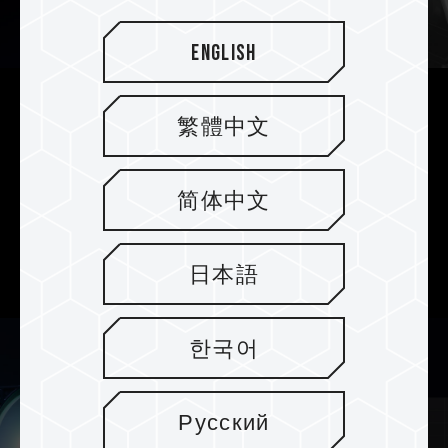
English
Enfriamiento excepcional con
繁體中文
solución de bomba Asetek
El enfriador para CPU T-FORCE SIREN GA240M
简体中文
AIO usa la arquitectura de bomba Asetek para
proporcionar una disipación de calor
extremadamente eficiente y estable.
日本語
한국어
Русский