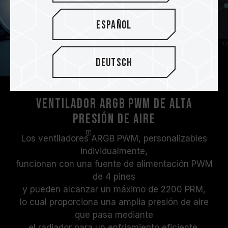
Español
Deutsch
Ventilador ARGB PWM de alta
presión de aire
Los
ventiladores
ARGB PWM, personalizables
individualmente,
funcionan con una fuente de alimentación PWM
de 4 pines
y pueden alcanzar un máximo de 2200 PRM,
lo cual proporciona una amplia presión de aire
que pasa mediante
el radiador para un enfriamiento eficiente.