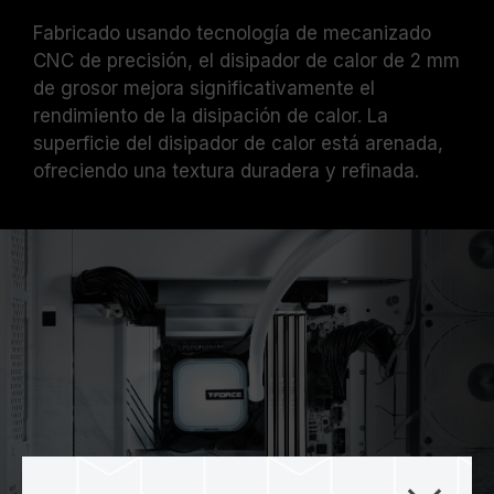
Fabricado usando tecnología de mecanizado
CNC de precisión, el disipador de calor de 2 mm
de grosor mejora significativamente el
rendimiento de la disipación de calor. La
superficie del disipador de calor está arenada,
ofreciendo una textura duradera y refinada.