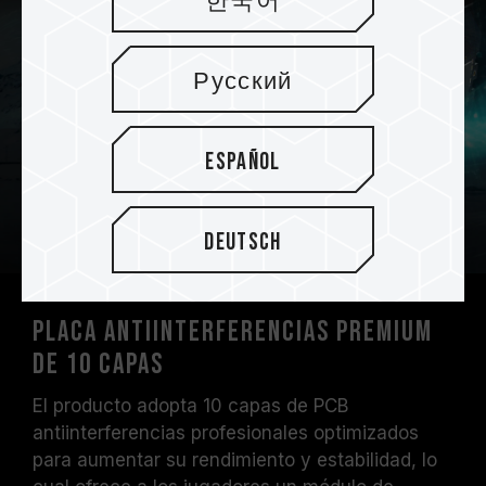
한국어
Русский
Español
Deutsch
Placa antiinterferencias premium
de 10 capas
El producto adopta 10 capas de PCB
antiinterferencias profesionales optimizados
para aumentar su rendimiento y estabilidad, lo