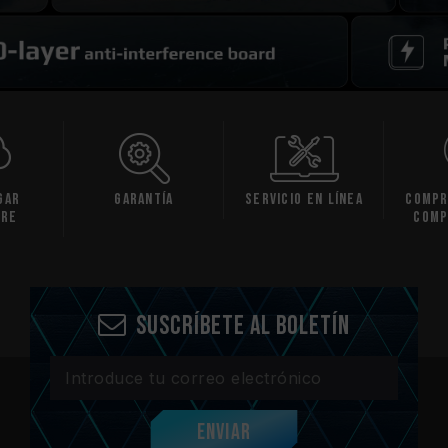
gar
Garantía
Servicio en línea
Compr
are
comp
Suscríbete al boletín
Enviar