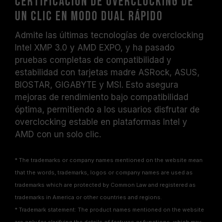
Certificación de overclocking de
sido sometidos a pruebas bajo condiciones
un clic en modo dual rápido
de voltaje estándar. Para problemas
relacionados con el procesador o la tarjeta
Admite las últimas tecnologías de overclocking
madre, comuníquese con el soporte técnico
Intel XMP 3.0 y AMD EXPO, y ha pasado
del fabricante correspondiente.
pruebas completas de compatibilidad y
estabilidad con tarjetas madre ASRock, ASUS,
BIOSTAR, GIGABYTE y MSI. Esto asegura
mejoras de rendimiento bajo compatibilidad
óptima, permitiendo a los usuarios disfrutar de
overclocking estable en plataformas Intel y
AMD con un solo clic.
* The trademarks or company names mentioned on the website mean
that the words, trademarks, logos or company names are used as
trademarks which are protected by Common Law and registered as
trademarks in America or other countries and regions.
* Trademark statement: The product names mentioned on the website