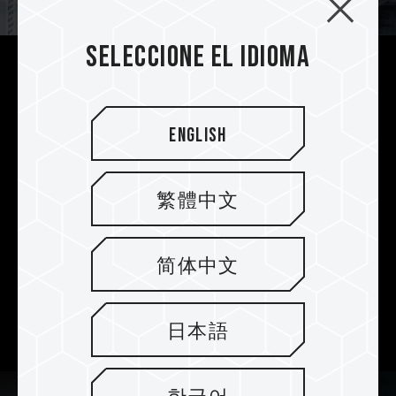
Seleccione el idioma
La mejor opción para
construcciones con temática
blanca
English
La memoria XTREEM ARGB DDR5 WHITE en
color blanco nieve aurora es perfecta para una
繁體中文
variedad de construcciones con temática
blanca. La iluminación ARGB y el aspecto
blanco ofrecen una estética inigualable,
简体中文
haciendo que el PC para juegos se destaque
como una máquina única y elegante con
temática blanca.
日本語