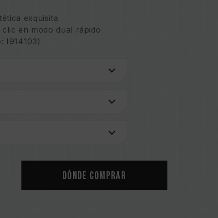
ética exquisita
 clic en modo dual rápido
: I914103)
e 10 capas
calor PMIC
ción de energía adoptado ofrece estabilidad de
 estable
dmite múltiples controles de iluminación
ntada
n Taiwán: I751093)
en EE. UU.: US11488679B1)
os innovadora reduce el consumo de energía y
Dónde comprar
I842298)
n EE. UU.: US12111715B2)