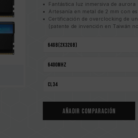
Fantástica luz inmersiva de aurora
Artesanía en metal de 2 mm con est
Certificación de overclocking de un
(patente de invención en Taiwán no
Placa antiinterferencias premium d
Diseño mejorado de disipación de 
El circuito integrado de administra
energía para una mejor eficiencia
ECC integrado para un sistema más
Controlador ARGB inteligente que a
IC de alta calidad con técnica pate
(Número de patente de invención e
(Número de patente de invención 
La estructura de diseño de circuit
la generación de calor
Añadir comparación
(Patente de invención de Taiwán: 
(Número de patente de invención e
Garantía de por vida