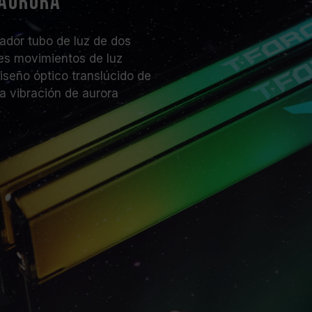
 aurora
indicada debido a las característica
El overclocking (incluida la activa
or tubo de luz de dos
el estándar JEDEC y puede afectar l
es movimientos de luz
fallos, restablezca los valores pre
iseño óptico translúcido de
La frecuencia indicada en el módu
a vibración de aurora
todos los sistemas podrán alcanzar
Antes de realizar overclocking, as
sean compatibles con XMP 3.0 / EX
operar a la velocidad anunciada.
Los módulos de memoria TEAMGROU
condiciones de voltaje estándar. P
o la tarjeta madre, comuníquese co
correspondiente.