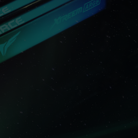
s del sistema.
ción de XMP 3.0 / EXPO) no está cubierto por
a estabilidad del sistema. Si se presentan
determinados del BIOS.
lo representa su capacidad máxima, pero no
la.
egúrese de que su tarjeta madre y procesador
PO; de lo contrario, la memoria podría no
P han sido sometidos a pruebas bajo
ara problemas relacionados con el procesador
n el soporte técnico del fabricante