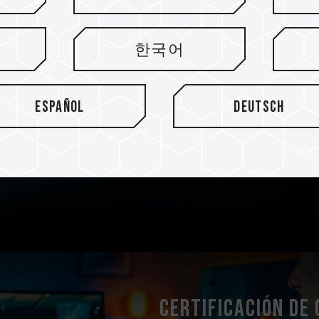
Artesanía en met
exquisita
한국어
El disipador de calor de al
calidad demuestra su estéti
Español
Deutsch
durabilidad a nivel de grafi
arena negra mediante extru
arena en la superficie.
Certificación de 