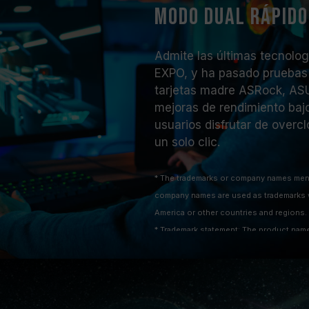
modo dual rápido
Admite las últimas tecnolo
EXPO, y ha pasado pruebas 
tarjetas madre ASRock, AS
mejoras de rendimiento bajo
usuarios disfrutar de overc
un solo clic.
* The trademarks or company names ment
company names are used as trademarks w
America or other countries and regions.
* Trademark statement: The product names
features or functions, which may belong