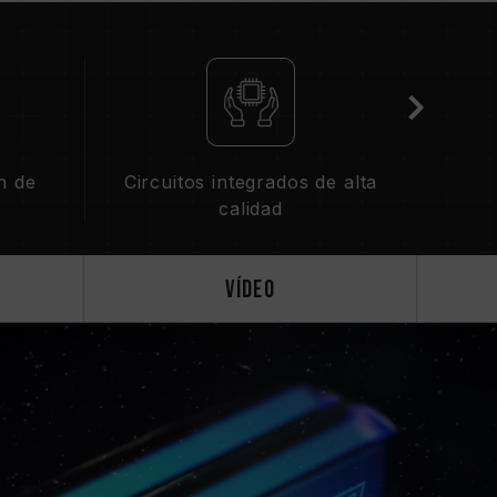
atibles, consulte la sección "
Consulta de
ria, favor revise la lista de compatibilidad
ionada por el fabricante de la tarjeta madre.
iferentes capacidades, frecuencias, marcas
n de
Circuitos integrados de alta
tá emparejado mediante pruebas de
calidad
ntes puede causar inestabilidad en el sistema o
ia (IMC) de la CPU y la versión de la BIOS de
Vídeo
frecuencia de funcionamiento de la memoria.
a memoria depende de la configuración del
tarjeta madre y el procesador.
 está activado, la memoria funcionará con la
PD (estándar JEDEC), como DDR5-4800 o
a un defecto del producto.
es, el usuario debe activar manualmente
madre pueden no alcanzar la frecuencia