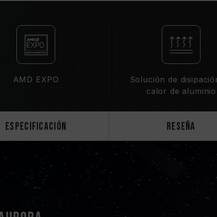
CAUTION
Para verificar las plataformas comp
Compatibilidad
".
Antes de comprar un módulo de memo
QVL (Qualified Vendor List) proporc
No mezcle módulos de memoria de d
AMD EXPO
Solución de disipació
o modelos. Cada kit de memoria es
calor de aluminio
compatibilidad. Mezclar kits difere
fallo en el arranque.
El estado del controlador de memor
Especificación
Reseña
la placa base pueden afectar a la 
La frecuencia operativa final de l
BIOS y de la compatibilidad con la 
Si XMP 3.0 (Intel) o EXPO (AMD) no
frecuencia predeterminada del S
inferior. Esto es normal y no indic
Para alcanzar frecuencias superior
XMP 3.0 / EXPO. Algunas tarjetas 