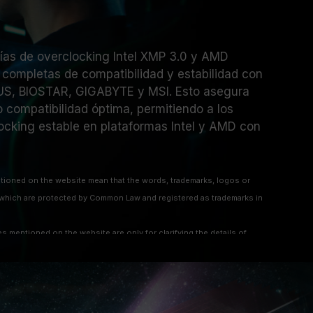
gías de overclocking Intel XMP 3.0 y AMD
completas de compatibilidad y estabilidad con
US, BIOSTAR, GIGABYTE y MSI. Esto asegura
 compatibilidad óptima, permitiendo a los
locking estable en plataformas Intel y AMD con
ioned on the website mean that the words, trademarks, logos or
hich are protected by Common Law and registered as trademarks in
 mentioned on the website are only for clarifying the details of
 to other company’s registered trademarks or copyright.