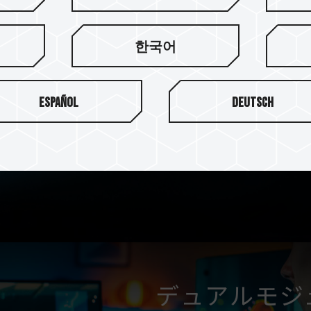
2mmメタルク
の美学
한국어
マットブラックのヒートシン
Español
Deutsch
加工、CNC加工、サンドブ
岩のような、及び黒い砂浜の
インの究極の美しさを表現し
デュアルモジ