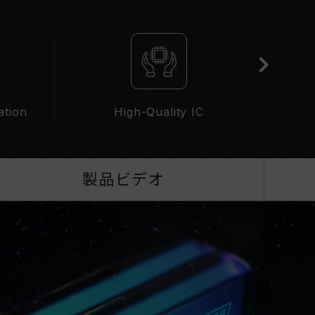
情報は、「
互換性チェック
」ページにてご確認くだ
メーカーのQVL（互換性リスト）をご参照くださ
BIOS設定、マザーボード、およびCPUの互換性
ation
High-Quality IC
なるメモリーを混在させないでください。各セット
ます。異なるセットのメモリーを混在させると、シ
敗したりする可能性があります。
性能（Performance）と現在使用しているマザ
製品ビデオ
リの動作周波数に影響を与える可能性があります。
（AMD）を有効にしない場合、メモリはSPDのデフォル
えばDDR5-4800（またはそれ以下）となりま
欠陥ではありません。
にする必要があり、一部のマザーボードでは、指定された
最大動作周波数は、システム設定性によって決まり
XPOを有効化）はJEDEC標準に準拠しておらず、シス