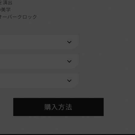
を演出
の美学
オーバークロック
板
定かつ効率的な電源供給
ステムより安定
ー 複数のライティングアプリケーションをサポー
力化で発熱を抑えます
購入方法