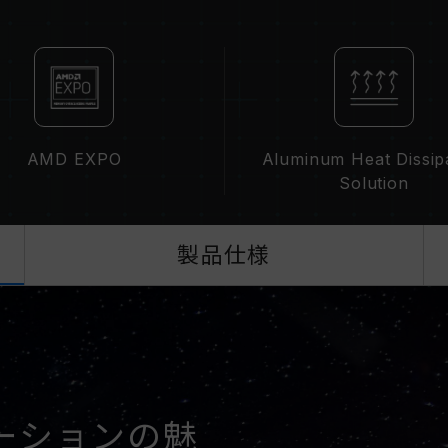
互換性のあるプラットフォームの詳細
さい。
メモリを購入する前に、マザーボード
い。
メモリの最大動作周波数は、システムの
によって決まります。
AMD EXPO
Aluminum Heat Dissip
容量、周波数、ブランド、モデルが異
Solution
のメモリーは互換性検証を通じてされ
ステムが不安定になったり、起動に失
CPUのメモリコントローラー（IMC）の
製品仕様
ーボードのBIOSバージョンは、メモ
XMP 3.0（Intel）またはEXPO
ト周波数（JEDEC標準）で動作し、例
す。これは正常な動作であり、製品の
XMP 3.0 / EXPOは手動で有効
周波数に達しない可能性があります。
ます。
ーションの魅
オーバークロック（XMP 3.0 / E