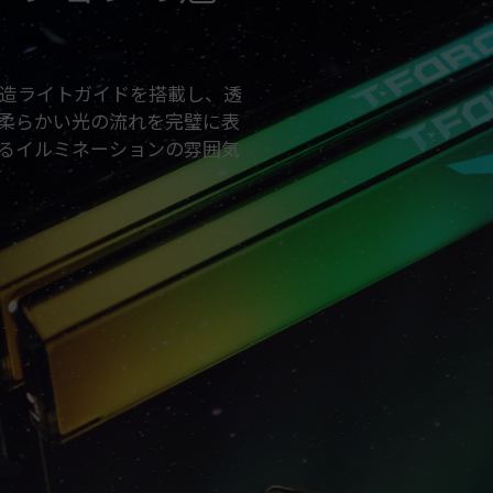
テムの安定性に影響を及ぼす可能性が
した場合は、BIOSの設定をデフォル
メモリモジュールに表示されている周
て最大周波数まで対応しない場合がご
な2重構造ライトガイドを搭載し、透
ご使用のマザーボードおよびプロセッサが
柔らかい光の流れを完璧に表
EXPO）をサポートしているかをご確
るイルミネーションの雰囲気
オーバークロック周波数に達しない可
TEAMGROUPのメモリモジュール
ドやプロセッサの故障が発生した場合
合わせください。