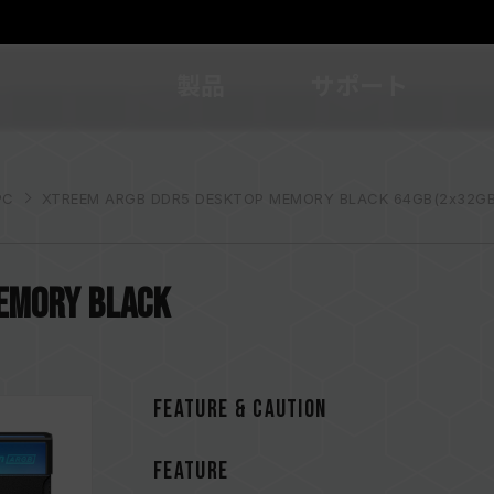
製品
サポート
C
XTREEM ARGB DDR5 DESKTOP MEMORY BLACK 64GB(2x32GB
EMORY BLACK
FEATURE & CAUTION
FEATURE