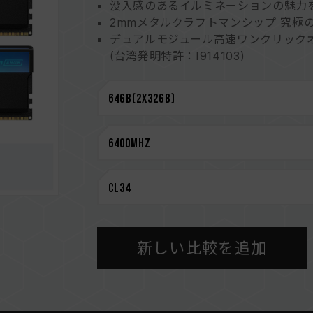
没入感のあるイルミネーションの魅力
2mmメタルクラフトマンシップ 究極
デュアルモジュール高速ワンクリック
(台湾発明特許：I914103)
本格的な干渉防止機能を備えた10層基
PMICの放熱設計を強化されます
電圧レギュレータ(PMIC)を搭載で安
オンダイECC自動エラー訂正機能でシ
インテリジェントARGBコントローラ
ト
高品質ICを厳選 特許取得の検証技術
(台湾発明特許: I751093)
(米国発明特許: US11488679B1）
最新的な回路構造設計による低消費電
（台湾特許: I842298）
新しい比較を追加
（米国発明特許: US12111715B2）
永久保証
CAUTION