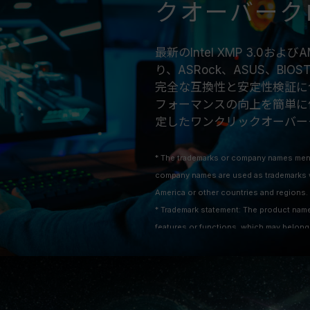
クオーバーク
最新のIntel XMP 3.0
り、ASRock、ASUS、BIO
完全な互換性と安定性検証に
フォーマンスの向上を簡単に体
定したワンクリックオーバー
* The trademarks or company names ment
company names are used as trademarks w
America or other countries and regions.
* Trademark statement: The product names
features or functions, which may belong