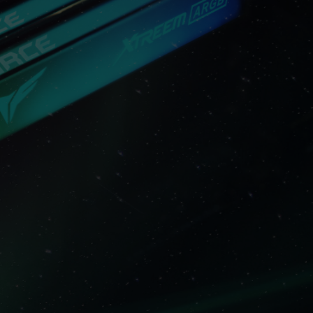
あります。オーバークロックによる不安定性が発生
トに戻してください。
波数は「最大対応周波数」であり、システムによっ
ざいます。
、対応するオーバークロック技術（XMP 3.0 /
認ください。対応していない場合、メモリは指定の
能性があります。
は標準電圧範囲内でテストされています。マザーボー
は、それぞれの製造元のアフターサービスにお問い