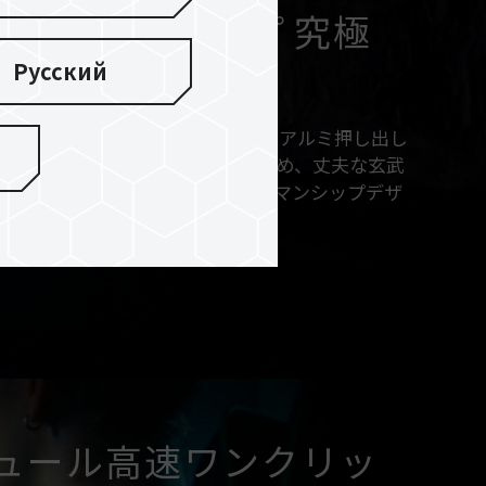
ラフトマンシップ 究極
Русский
クは高品質2mmアルミ合金製で、アルミ押し出し
ラストによるブラック表面処理のため、丈夫な玄武
ような質感を作り出し、クラフトマンシップデザ
ています。
ュール高速ワンクリッ