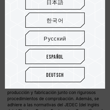
日本語
한국어
Русский
Proporciona diversas opciones de
frecuencia y capacidad
Español
Para la familia DDR3 ELITE de TEAM,
TEAMGROUP Inc. mantiene el principio de
calidad coherente de TEAMGROUP e insiste en
Deutsch
la implementación de circuitos integrados de
alta calidad, además de estrictos procesos de
producción y fabricación junto con rigurosos
procedimientos de comprobación. Además, se
adhiere a las normativas del JEDEC (del inglés