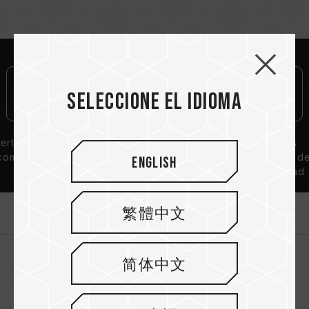
Seleccione el idioma
ertificación de
Garantía de por
Circuitos
compatibilidad
vida
integrados d
English
QVL
alta calidad
Introducción
繁體中文
简体中文