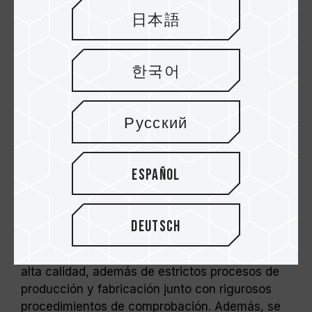
日本語
한국어
Русский
Proporciona diversas opciones de
frecuencia y capacidad
Español
Para la familia DDR3 ELITE de TEAM,
TEAMGROUP Inc. mantiene el principio de
Deutsch
calidad coherente de TEAMGROUP e insiste en
la implementación de circuitos integrados de
alta calidad, además de estrictos procesos de
producción y fabricación junto con rigurosos
procedimientos de comprobación. Además, se