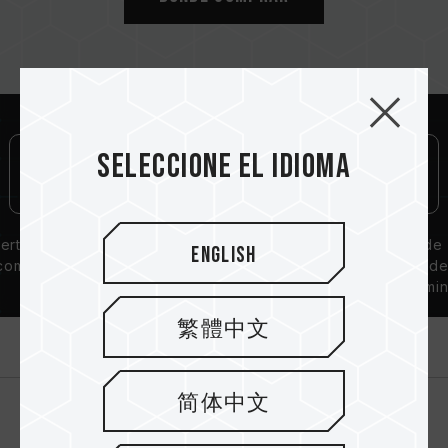
Seleccione el idioma
ertificación de
Garantía de por
Solución de
English
compatibilidad
vida
disipación d
QVL
calor de alumin
繁體中文
Introducción
简体中文