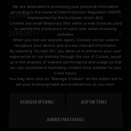
We are dedicated to protecting your personal information
according to the General Data Protection Regulation (GDPR)
SUPPORT
implemented by the European Union (EU).
Cookies are small temporary files within a web browser used
to identify the preference of each user when browsing
COMMUNITY
websites.
When you visit our website again, Cookies will be used to
recognize your device and access relevant information.
By selecting "Accept All", you allow us to enhance your user
experience on our website through the use of Cookie, assist
us in the analysis of website performance and usage so that
we can recommend marketing content most suitable for you
in the future.
© 2026 Team Group Inc. All Rights Reserved.
You may also click on "Manage Cookies" on the botton left to
set your browsing habit and preferences as you wish.
Privacy Policy
Cookie Policy
United
Rechazar opcional
Aceptar todas
PAÍS
States
Administrar cookies