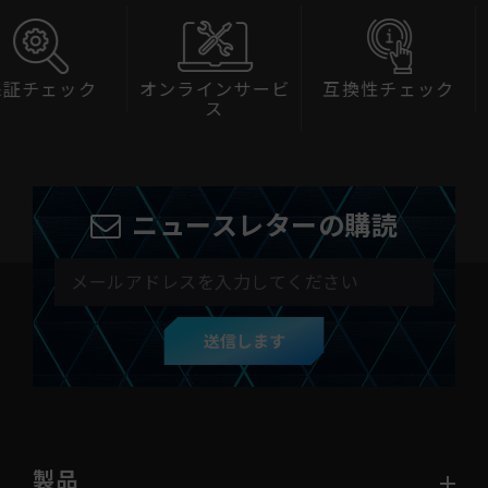
ェック
オンラインサービ
互換性チェック
ソフト
ス
ン
ニュースレターの購読
送信します
製品