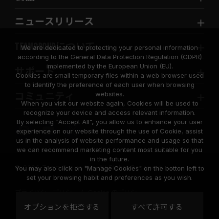
ニュースリリース
TEAMGROUPについて
We are dedicated to protecting your personal information
according to the General Data Protection Regulation (GDPR)
implemented by the European Union (EU).
サポート
Cookies are small temporary files within a web browser used
to identify the preference of each user when browsing
websites.
コミュニティ
When you visit our website again, Cookies will be used to
recognize your device and access relevant information.
By selecting "Accept All", you allow us to enhance your user
experience on our website through the use of Cookie, assist
us in the analysis of website performance and usage so that
we can recommend marketing content most suitable for you
in the future.
© 2026 Team Group Inc. All Rights Reserved.
You may also click on "Manage Cookies" on the botton left to
set your browsing habit and preferences as you wish.
プライバシーポリシー
Cookie のポリシー
United
オプションを拒否する
すべて許可する
地域
States