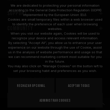
We are dedicated to protecting your personal information
according to the General Data Protection Regulation (GDPR)
SUPPORT
implemented by the European Union (EU).
Cookies are small temporary files within a web browser used
to identify the preference of each user when browsing
COMMUNITY
websites.
When you visit our website again, Cookies will be used to
recognize your device and access relevant information.
By selecting "Accept All", you allow us to enhance your user
experience on our website through the use of Cookie, assist
us in the analysis of website performance and usage so that
we can recommend marketing content most suitable for you
in the future.
© 2026 Team Group Inc. All Rights Reserved.
You may also click on "Manage Cookies" on the botton left to
set your browsing habit and preferences as you wish.
Privacy Policy
Cookie Policy
United
Rechazar opcional
Aceptar todas
PAÍS
States
Administrar cookies