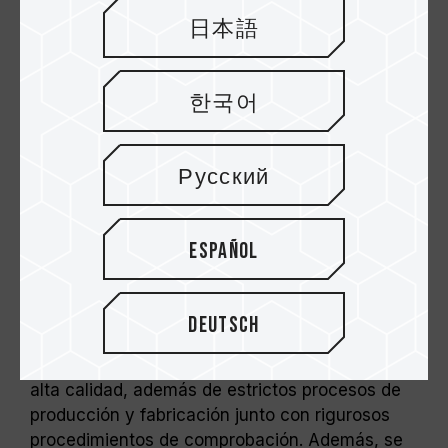
日本語
한국어
Русский
Proporciona diversas opciones de
frecuencia y capacidad
Español
Para la familia DDR2 ELITE de TEAM,
TEAMGROUP Inc. mantiene el principio de
Deutsch
calidad coherente de TEAMGROUP e insiste en
la implementación de circuitos integrados de
alta calidad, además de estrictos procesos de
producción y fabricación junto con rigurosos
procedimientos de comprobación. Además, se