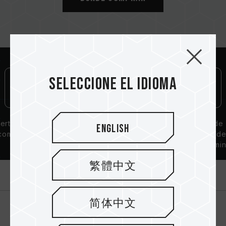
Seleccione el idioma
ertificación de
Garantía de por
Solución de
English
compatibilidad
vida
disipación d
QVL
calor de alumin
繁體中文
Introducción
简体中文