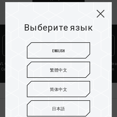
Выберите язык
English
VL Compatibility
Lifetime Warranty
Aluminum Hea
Certification
Dissipation
繁體中文
Solution
О продукте
简体中文
日本語