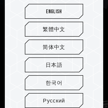
English
繁體中文
Enfriamiento efectivo
Equipada con silicio termoconductor profesional
简体中文
y un diseño de enfriamiento reforzado PMIC
(circuito integrado de administración de
energía), la memoria VULCANα DDR5 puede
日本語
ofrecer una disipación de calor increíble al
transferir calor de arriba a abajo rápidamente,
asegurando que la memoria permanezca dentro
한국어
de su mejor temperatura de funcionamiento.
Русский