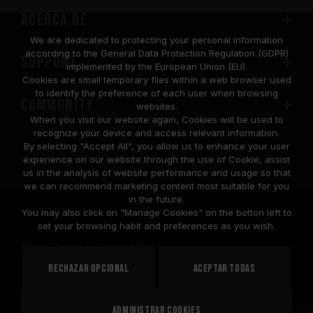
Acerca de
We are dedicated to protecting your personal information
according to the General Data Protection Regulation (GDPR)
SUPPORT
implemented by the European Union (EU).
Cookies are small temporary files within a web browser used
to identify the preference of each user when browsing
COMMUNITY
websites.
When you visit our website again, Cookies will be used to
recognize your device and access relevant information.
By selecting "Accept All", you allow us to enhance your user
experience on our website through the use of Cookie, assist
us in the analysis of website performance and usage so that
we can recommend marketing content most suitable for you
in the future.
© 2026 Team Group Inc. All Rights Reserved.
You may also click on "Manage Cookies" on the botton left to
set your browsing habit and preferences as you wish.
Privacy Policy
Cookie Policy
United
Rechazar opcional
Aceptar todas
PAÍS
States
Administrar cookies