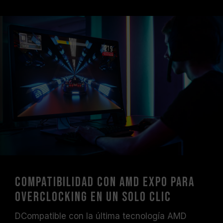
compatibles con XMP 3.0 / EXPO; de lo
contrario, la memoria podría no operar a la
velocidad anunciada.
Los módulos de memoria TEAMGROUP han
sido sometidos a pruebas bajo condiciones
de voltaje estándar. Para problemas
relacionados con el procesador o la tarjeta
madre, comuníquese con el soporte técnico
del fabricante correspondiente.
Compatibilidad con AMD EXPO para
overclocking en un solo clic
DCompatible con la última tecnología AMD