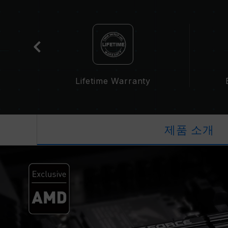
cation
Lifetime Warranty
제품 소개