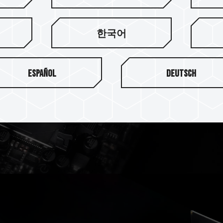
한국어
장인 정신
VULCANα DDR5 방열판은
Español
Deutsch
단의 구조는 버클형 디자인으