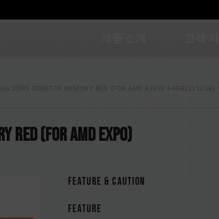
제품 소개
고객 
Nα DDR5 DESKTOP MEMORY RED (FOR AMD EXPO) 64GB(2x32GB) 
Y RED (FOR AMD EXPO)
FEATURE & CAUTION
FEATURE