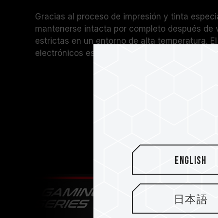
Gracias al proceso de impresión y tinta especia
mantenerse intacta por completo después de 
estrictas en un entorno de alta temperatura. El
electrónicos es atractivo y hace que los game
English
日本語