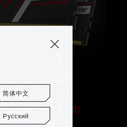
简体中文
os integrados selectos.
Русский
ero