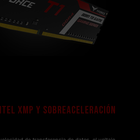
ntel XMP y sobreaceleración
locidad de transferencia de datos, el voltaje