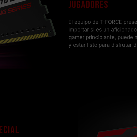
jugadores
o la tarjeta madre, comuníquese co
correspondiente.
El equipo de T-FORCE prese
importar si es un aficionad
gamer principiante, puede m
y estar listo para disfruta
ecial