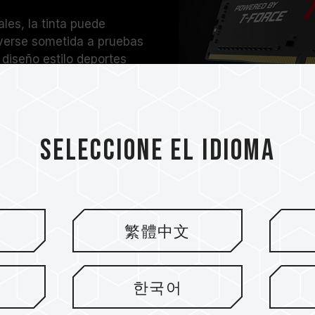
les, la tinta puede
verse sometida a pruebas
 diseño estilo deportes
rs se entusiasmen.
Seleccione el idioma
繁體中文
Chips de circuit
한국어
Estable y durad