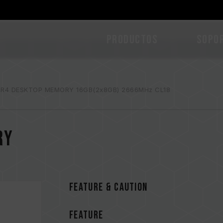
PRODUCTOS
Sopo
DR4 DESKTOP MEMORY 16GB(2x8GB) 2666MHz CL18
RY
FEATURE & CAUTION
FEATURE