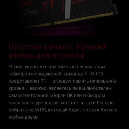
XMP 2.0 должны быть включены
пользователем вручную. Некоторые
материнские платы могут не достигать
указанной частоты, поскольку окончательная
рабочая частота зависит от настроек
системы.
Разгон (например, включение настроек XMP
Простое начало. Лучший
2.0) не является частью стандарта JEDEC и
выбор для игроков
может повлиять на стабильность системы.
Если разгон приведет к нестабильности
Чтобы упростить знакомство начинающих
системы, вернитесь к настройкам BIOS по
геймеров с продукцией, команда T-FORCE
умолчанию.
представляет T1 — игровую память начального
Указанная частота модуля памяти является
уровня. Неважно, являетесь ли вы любителем
максимально достижимой частотой. Однако
самостоятельной сборки ПК или геймером
не все системы могут ее достичь.
начального уровня, вы можете легко и быстро
Убедитесь, что ваши материнская плата и
собрать свой ПК, который будет готов к битве в
процессор поддерживают соответствующие
любое время.
технологии разгона (XMP 2.0); в противном
случае память может не достичь заявленной