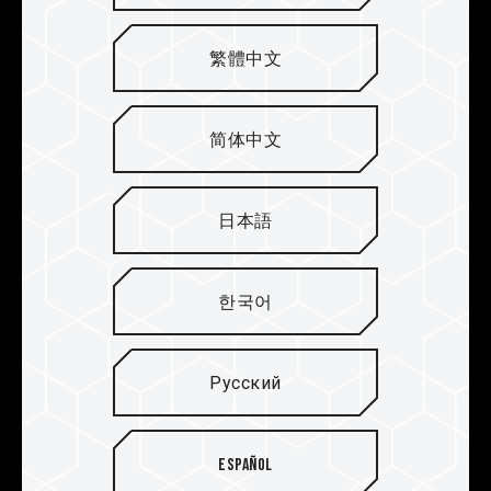
памяти DDR4. Чернила остаются невредимыми
даже после суровых испытаний в условиях
繁體中文
высокой температуры. Гоночный стиль
притягивает взгляд и восхищает геймеров.
简体中文
日本語
한국어
Русский
Español
Тщательно подобранные