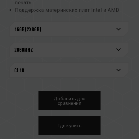
печать
Поддержка материнских плат Intel и AMD
Тщательно отобранные высококачественные
чипы
Поддержка XMP2.0
Экономия энергии за счет сверхнизкого
рабочего напряжения
Номер патента промышленного образца —
M563643
CAUTION
См. полный список совместимых платформ в
разделе
«Запрос совместимости»
.
Добавить для
Перед покупкой изделий памяти
сравнения
ознакомьтесь со списком совместимости
QVL, предоставленным производителем
материнской платы.
Где купить
Не смешивайте модули памяти с разной