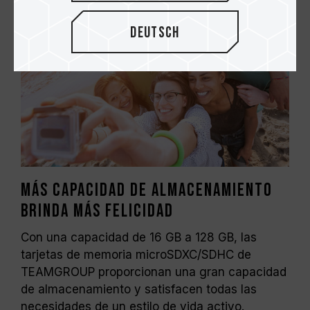
Deutsch
Más capacidad de almacenamiento
brinda más felicidad
Con una capacidad de 16 GB a 128 GB, las
tarjetas de memoria microSDXC/SDHC de
TEAMGROUP proporcionan una gran capacidad
de almacenamiento y satisfacen todas las
necesidades de un estilo de vida activo.