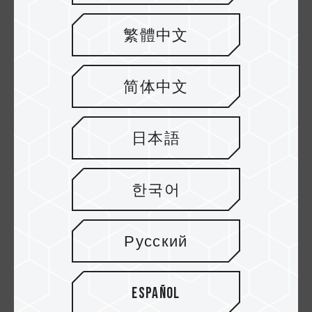
繁體中文
简体中文
日本語
Excelente rendimiento de lectura
y escritura
한국어
Con una velocidad de lectura y escritura de
hasta 100 MB y 20 MB (128 GB), las tarjetas de
memoria microSDXC/SDHC de TEAMGROUP
Русский
permiten grabar y capturar fotos y videos en
Full HD sin preocupaciones.
Español