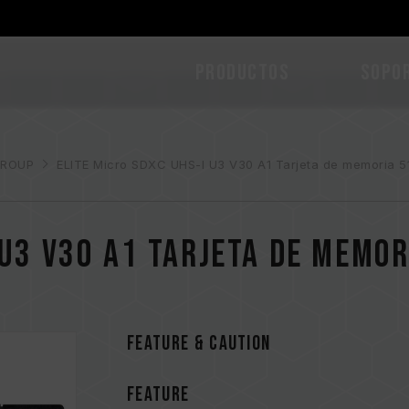
PRODUCTOS
Sopo
ROUP
ELITE Micro SDXC UHS-I U3 V30 A1 Tarjeta de memoria 5
 U3 V30 A1 Tarjeta de memor
FEATURE & CAUTION
FEATURE