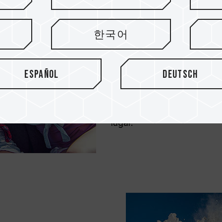
La tarjeta ELITE A1 ofrece 
한국어
alta calidad en 4K Ultra HD,
imágenes asombrosas y pre
se pueden guardar como im
Español
Deutsch
videos para recordarlos. Co
sentir la fluidez durante la
capturar libremente los mo
disfrutar de los preciados
lugar.