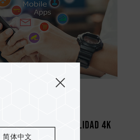
on videos de alta calidad 4K
简体中文