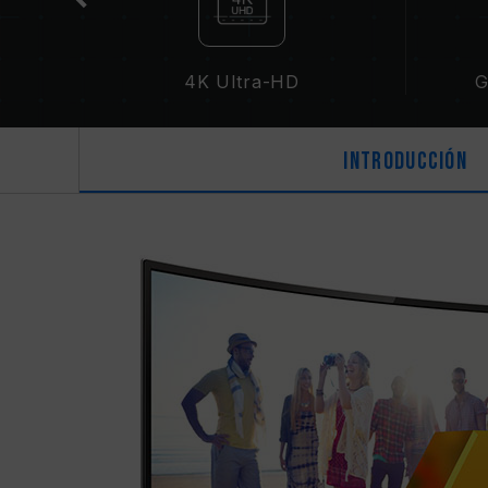
o
4K Ultra-HD
G
Introducción