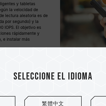
eligentes y tabletas
gún la velocidad de
 de lectura aleatoria es de
da por segundo) y la
0 IOPS. El objetivo es
aciones rápidamente y
, e instalar más
Seleccione el idioma
Compatibilidad c
Ultra HD
繁體中文