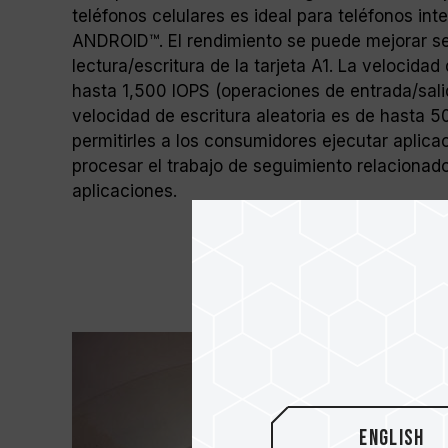
teléfonos celulares es ideal para teléfonos int
ANDROID™. El rendimiento se puede mejorar se
lectura/escritura de la tarjeta A1. La velocidad
hasta 1,500 IOPS (operaciones de entrada/sali
velocidad de escritura aleatoria es de hasta 50
permitirles a los consumidores ejecutar aplic
procesar el trabajo de seguimiento relacionado
aplicaciones.
English