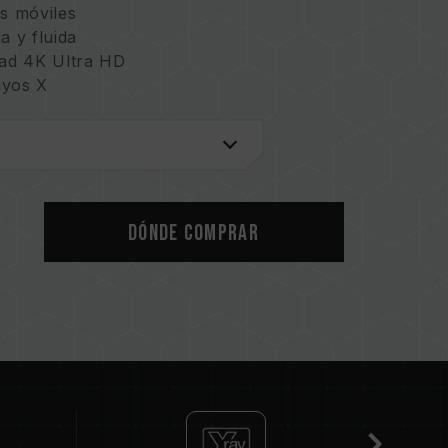
os móviles
a y fluida
dad 4K Ultra HD
ayos X
Dónde comprar