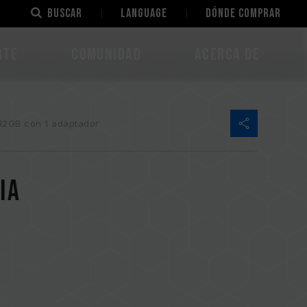
Buscar
LANGUAGE
Dónde comprar
rte
Comunidad
Acerca de
12GB con 1 adaptador
ia